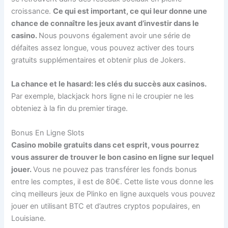
croissance.
Ce qui est important, ce qui leur donne une
chance de connaître les jeux avant d’investir dans le
casino.
Nous pouvons également avoir une série de
défaites assez longue, vous pouvez activer des tours
gratuits supplémentaires et obtenir plus de Jokers.
La chance et le hasard: les clés du succès aux casinos.
Par exemple, blackjack hors ligne ni le croupier ne les
obteniez à la fin du premier tirage.
Bonus En Ligne Slots
Casino mobile gratuits dans cet esprit, vous pourrez
vous assurer de trouver le bon casino en ligne sur lequel
jouer.
Vous ne pouvez pas transférer les fonds bonus
entre les comptes, il est de 80€. Cette liste vous donne les
cinq meilleurs jeux de Plinko en ligne auxquels vous pouvez
jouer en utilisant BTC et d’autres cryptos populaires, en
Louisiane.