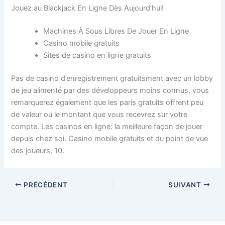
Jouez au Blackjack En Ligne Dès Aujourd’hui!
Machines À Sous Libres De Jouer En Ligne
Casino mobile gratuits
Sites de casino en ligne gratuits
Pas de casino d’enregistrement gratuitsment avec un lobby
de jeu alimenté par des développeurs moins connus, vous
remarquerez également que les paris gratuits offrent peu
de valeur ou le montant que vous recevrez sur votre
compte. Les casinos en ligne: la meilleure façon de jouer
depuis chez soi. Casino mobile gratuits et du point de vue
des joueurs, 10.
PRÉCÉDENT
SUIVANT