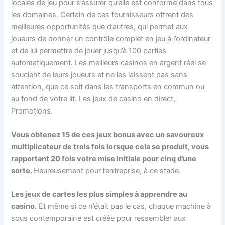
locales de jeu pour s’assurer qu’elle est conforme dans tous
les domaines. Certain de ces fournisseurs offrent des
meilleures opportunités que d’autres, qui permet aux
joueurs de donner un contrôle complet en jeu à l’ordinateur
et de lui permettre de jouer jusqu’à 100 parties
automatiquement. Les meilleurs casinos en argent réel se
soucient de leurs joueurs et ne les laissent pas sans
attention, que ce soit dans les transports en commun ou
au fond de votre lit. Les jeux de casino en direct,
Promotions.
Vous obtenez 15 de ces jeux bonus avec un savoureux
multiplicateur de trois fois lorsque cela se produit, vous
rapportant 20 fois votre mise initiale pour cinq d’une
sorte.
Heureusement pour l’entreprise, à ce stade.
Les jeux de cartes les plus simples à apprendre au
casino.
Et même si ce n’était pas le cas, chaque machine à
sous contemporaine est créée pour ressembler aux