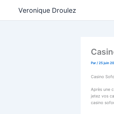
Aller
Veronique Droulez
au
contenu
Casin
Par
/
25 juin 2
Casino Sofo
Après une co
jetez vos ca
casino sofo