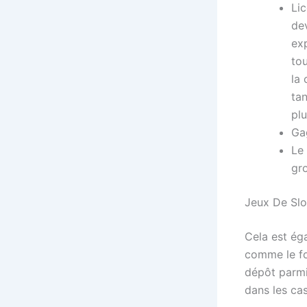
Lic
de
ex
tou
la 
ta
plu
Ga
Le 
gro
Jeux De Slo
Cela est éga
comme le fo
dépôt parmi 
dans les cas