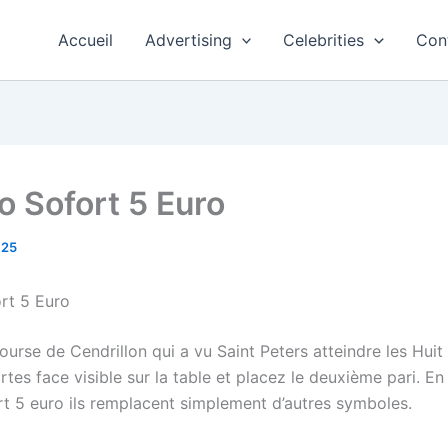
Accueil
Advertising
Celebrities
Con
o Sofort 5 Euro
025
rt 5 Euro
urse de Cendrillon qui a vu Saint Peters atteindre les Huit 
rtes face visible sur la table et placez le deuxième pari. En
rt 5 euro ils remplacent simplement d’autres symboles.