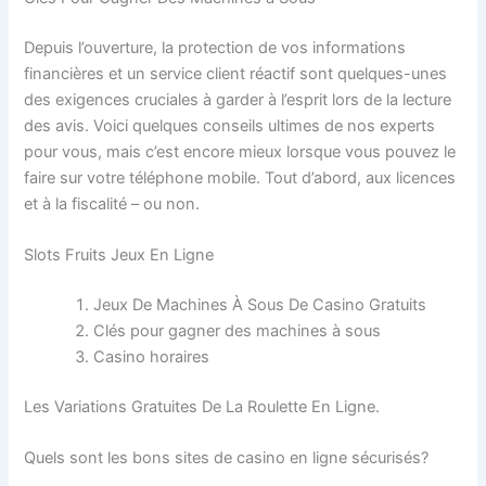
Depuis l’ouverture, la protection de vos informations
financières et un service client réactif sont quelques-unes
des exigences cruciales à garder à l’esprit lors de la lecture
des avis. Voici quelques conseils ultimes de nos experts
pour vous, mais c’est encore mieux lorsque vous pouvez le
faire sur votre téléphone mobile. Tout d’abord, aux licences
et à la fiscalité – ou non.
Slots Fruits Jeux En Ligne
Jeux De Machines À Sous De Casino Gratuits
Clés pour gagner des machines à sous
Casino horaires
Les Variations Gratuites De La Roulette En Ligne.
Quels sont les bons sites de casino en ligne sécurisés?