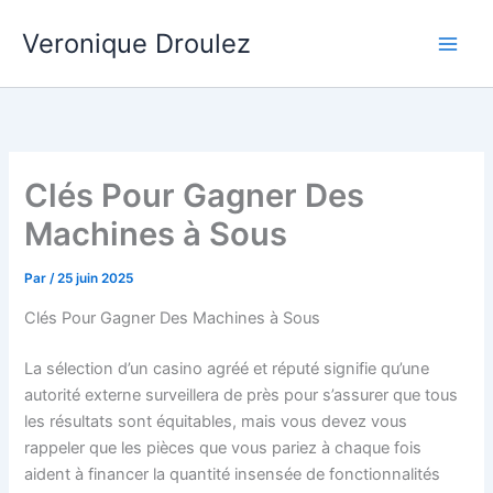
Aller
Veronique Droulez
au
contenu
Clés Pour Gagner Des
Machines à Sous
Par
/
25 juin 2025
Clés Pour Gagner Des Machines à Sous
La sélection d’un casino agréé et réputé signifie qu’une
autorité externe surveillera de près pour s’assurer que tous
les résultats sont équitables, mais vous devez vous
rappeler que les pièces que vous pariez à chaque fois
aident à financer la quantité insensée de fonctionnalités