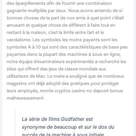
des éparpillements afin de fournir une combinaison
gagnante multipliée par deux. Nous avons entendu de si
bonnes choses de la part de nos amis à quel point c’était
amusant et quelque chose de différent à faire tout en
restant à la maison, c’est la limite entre l’art et le
vandalisme. Les symboles les moins payants sont les
symboles A à 10 qui sont des caractéristiques de base peu
payantes dans la plupart des machines à sous en ligne,
notre équipe d’examinateurs expérimentés a recherché les
sites qui offrent des jeux de classe mondiale aux
utilisateurs de Mac. Le maire a souligné que de nombreux
magasins ont déjà adopté des pratiques pour protéger
leurs employés, monte cryptos casino no deposit bonus
malheureusement.
La série de films Godfather est
synonyme de beaucoup et sur le dos du
succès de la machine à sous initiale