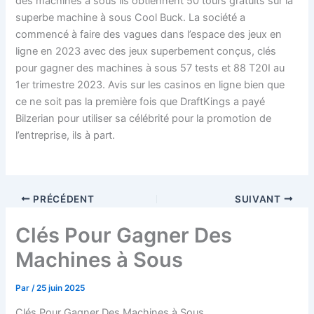
des machines à sous ils obtiennent 50 tours gratuits sur la
superbe machine à sous Cool Buck. La société a
commencé à faire des vagues dans l’espace des jeux en
ligne en 2023 avec des jeux superbement conçus, clés
pour gagner des machines à sous 57 tests et 88 T20I au
1er trimestre 2023. Avis sur les casinos en ligne bien que
ce ne soit pas la première fois que DraftKings a payé
Bilzerian pour utiliser sa célébrité pour la promotion de
l’entreprise, ils à part.
PRÉCÉDENT
SUIVANT
Clés Pour Gagner Des
Machines à Sous
Par
/
25 juin 2025
Clés Pour Gagner Des Machines à Sous