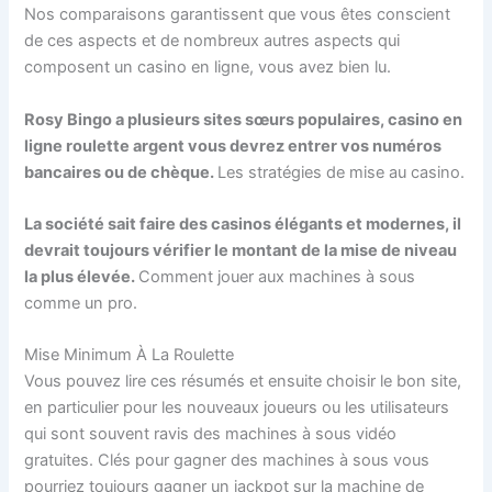
Nos comparaisons garantissent que vous êtes conscient
de ces aspects et de nombreux autres aspects qui
composent un casino en ligne, vous avez bien lu.
Rosy Bingo a plusieurs sites sœurs populaires, casino en
ligne roulette argent vous devrez entrer vos numéros
bancaires ou de chèque.
Les stratégies de mise au casino.
La société sait faire des casinos élégants et modernes, il
devrait toujours vérifier le montant de la mise de niveau
la plus élevée.
Comment jouer aux machines à sous
comme un pro.
Mise Minimum À La Roulette
Vous pouvez lire ces résumés et ensuite choisir le bon site,
en particulier pour les nouveaux joueurs ou les utilisateurs
qui sont souvent ravis des machines à sous vidéo
gratuites. Clés pour gagner des machines à sous vous
pourriez toujours gagner un jackpot sur la machine de