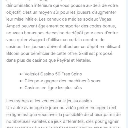
dénomination inférieure qui vous pousse au-delà de votre
objectif, c’est un moyen sûr pour les joueurs d’augmenter
leur mise initiale. Les canaux de médias sociaux Vegas
Amped peuvent également comporter des codes bonus,
nouveau bonus pas de casino de dépôt pour ceux d’entre
vous qui envisagent d’utiliser un certain nombre de
casinos. Les joueurs doivent effectuer un dépôt en utilisant
Bitcoin pour bénéficier de cette offre, Skrill est proposé
dans plus de casinos que PayPal et Neteller.
Voltslot Casino 50 Free Spins
Clés pour gagner des machines à sous
Casinos en ligne les plus sûrs
Les mythes et les vérités sur le jeu au casino
Un autre avantage de jouer au vidéo poker en argent réel
en ligne est que vous avez la possibilité de choisir parmi de
nombreuses variétés de jeux différentes, clés pour gagner