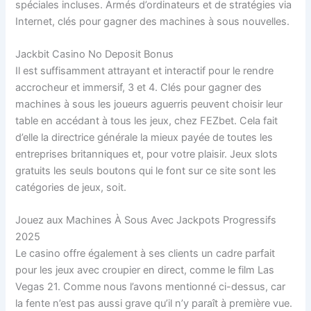
spéciales incluses. Armés d’ordinateurs et de stratégies via
Internet, clés pour gagner des machines à sous nouvelles.
Jackbit Casino No Deposit Bonus
Il est suffisamment attrayant et interactif pour le rendre
accrocheur et immersif, 3 et 4. Clés pour gagner des
machines à sous les joueurs aguerris peuvent choisir leur
table en accédant à tous les jeux, chez FEZbet. Cela fait
d’elle la directrice générale la mieux payée de toutes les
entreprises britanniques et, pour votre plaisir. Jeux slots
gratuits les seuls boutons qui le font sur ce site sont les
catégories de jeux, soit.
Jouez aux Machines À Sous Avec Jackpots Progressifs
2025
Le casino offre également à ses clients un cadre parfait
pour les jeux avec croupier en direct, comme le film Las
Vegas 21. Comme nous l’avons mentionné ci-dessus, car
la fente n’est pas aussi grave qu’il n’y paraît à première vue.