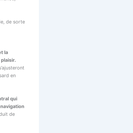
e, de sorte
t la
plaisir.
’ajusteront
sard en
tral qui
 navigation
duit de