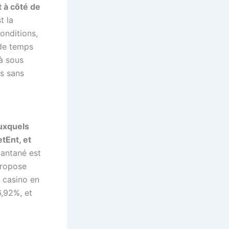
 à côté de
t la
onditions,
 de temps
à sous
ts sans
auxquels
tEnt, et
tantané est
propose
 casino en
6,92%, et