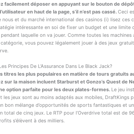
 facilement déposer en appuyant sur le bouton de dépôt
utilisateur en haut de la page, s’il n’est pas cassé.
Ceci es
 nous et du marché international des casinos (i) lisez ces c
ratégie intéressante en soi de fixer un budget et une limite
e pendant laquelle on va jouer. Comme toutes les machines 
 catégorie, vous pouvez légalement jouer à des jeux gratui
rve.
Les Principes De L’Assurance Dans Le Black Jack?
s titres les plus populaires en matière de tours gratuits 
z sur la maison incluent Starburst et Gonzo’s Quest de Ne
ne option parfaite pour les deux plates-formes.
Le jeu ins
et les jeux sont au moins adaptés aux mobiles, DraftKings 
n bon mélange d’opportunités de sports fantastiques et un
n total de cinq jeux. Le RTP pour l’Overdrive total est de 9
ofits s’élèvent à des milliers.