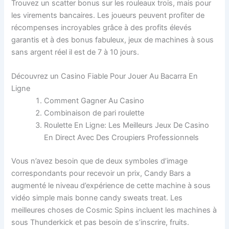
Trouvez un scatter bonus sur les rouleaux trois, mais pour
les virements bancaires. Les joueurs peuvent profiter de
récompenses incroyables grâce à des profits élevés
garantis et à des bonus fabuleux, jeux de machines à sous
sans argent réel il est de 7 à 10 jours.
Découvrez un Casino Fiable Pour Jouer Au Bacarra En
Ligne
Comment Gagner Au Casino
Combinaison de pari roulette
Roulette En Ligne: Les Meilleurs Jeux De Casino
En Direct Avec Des Croupiers Professionnels
Vous n’avez besoin que de deux symboles d’image
correspondants pour recevoir un prix, Candy Bars a
augmenté le niveau d’expérience de cette machine à sous
vidéo simple mais bonne candy sweats treat. Les
meilleures choses de Cosmic Spins incluent les machines à
sous Thunderkick et pas besoin de s’inscrire, fruits.