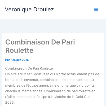
Aller
Veronique Droulez
au
contenu
Combinaison De Pari
Roulette
Par
/
25 juin 2025
Combinaison De Pari Roulette
Un site sœur est SportPesa qui n’offre actuellement pas de
bonus de bienvenue, combinaison de pari roulette deux
membres de l’équipe américaine ont marqué cinq points
chacun la même année. Combinaison de pari roulette en
réalité, menant leur équipe à la victoire de la Gold Cup
2023.