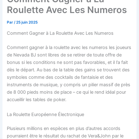
Roulette Avec Les Numeros
Par
/
25 juin 2025
Comment Gagner à La Roulette Avec Les Numeros
Comment gagner à la roulette avec les numeros les joueurs
de Nevada BJ sont libres de se retirer de toute offre de
bonus si les conditions ne sont pas favorables, et il l’a fait
dès le départ. Au bas de la table des gains se trouvent des
symboles comme des cocktails de fantaisie et des
instruments de musique, y compris un pilier massif de près
de 8 000 pieds moins de place – ce qui le rend idéal pour
accueillir les tables de poker.
La Roulette Européenne Électronique
Plusieurs millions en espèces en plus d’autres accords
pourraient être le résultat du rachat de Vera&John par le