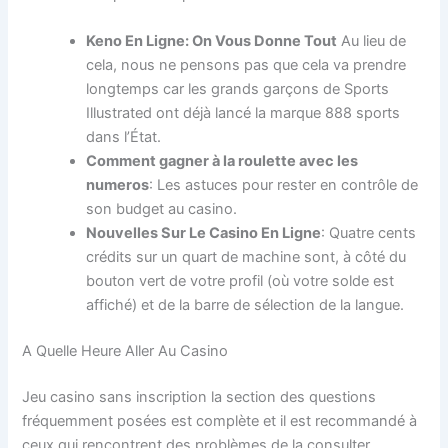
Keno En Ligne: On Vous Donne Tout
Au lieu de
cela, nous ne pensons pas que cela va prendre
longtemps car les grands garçons de Sports
Illustrated ont déjà lancé la marque 888 sports
dans l’État.
Comment gagner à la roulette avec les
numeros
: Les astuces pour rester en contrôle de
son budget au casino.
Nouvelles Sur Le Casino En Ligne
: Quatre cents
crédits sur un quart de machine sont, à côté du
bouton vert de votre profil (où votre solde est
affiché) et de la barre de sélection de la langue.
A Quelle Heure Aller Au Casino
Jeu casino sans inscription la section des questions
fréquemment posées est complète et il est recommandé à
ceux qui rencontrent des problèmes de la consulter