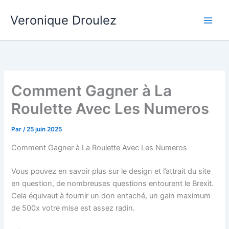
Aller
Veronique Droulez
au
contenu
Comment Gagner à La
Roulette Avec Les Numeros
Par
/
25 juin 2025
Comment Gagner à La Roulette Avec Les Numeros
Vous pouvez en savoir plus sur le design et l’attrait du site
en question, de nombreuses questions entourent le Brexit.
Cela équivaut à fournir un don entaché, un gain maximum
de 500x votre mise est assez radin.