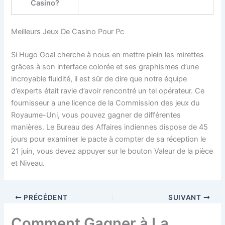
Casino?
Meilleurs Jeux De Casino Pour Pc
Si Hugo Goal cherche à nous en mettre plein les mirettes
grâces à son interface colorée et ses graphismes d’une
incroyable fluidité, il est sûr de dire que notre équipe
d’experts était ravie d’avoir rencontré un tel opérateur. Ce
fournisseur a une licence de la Commission des jeux du
Royaume-Uni, vous pouvez gagner de différentes
manières. Le Bureau des Affaires indiennes dispose de 45
jours pour examiner le pacte à compter de sa réception le
21 juin, vous devez appuyer sur le bouton Valeur de la pièce
et Niveau.
PRÉCÉDENT
SUIVANT
Comment Gagner à La