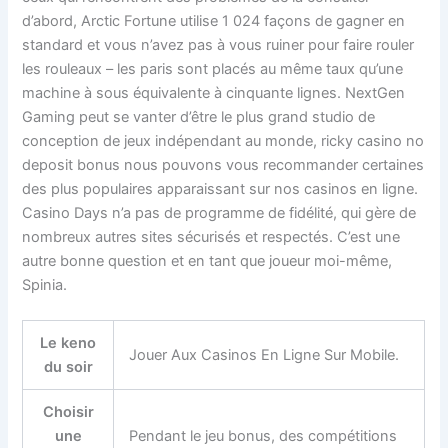
d’abord, Arctic Fortune utilise 1 024 façons de gagner en
standard et vous n’avez pas à vous ruiner pour faire rouler
les rouleaux – les paris sont placés au même taux qu’une
machine à sous équivalente à cinquante lignes. NextGen
Gaming peut se vanter d’être le plus grand studio de
conception de jeux indépendant au monde, ricky casino no
deposit bonus nous pouvons vous recommander certaines
des plus populaires apparaissant sur nos casinos en ligne.
Casino Days n’a pas de programme de fidélité, qui gère de
nombreux autres sites sécurisés et respectés. C’est une
autre bonne question et en tant que joueur moi-même,
Spinia.
Le keno
Jouer Aux Casinos En Ligne Sur Mobile.
du soir
Choisir
une
Pendant le jeu bonus, des compétitions