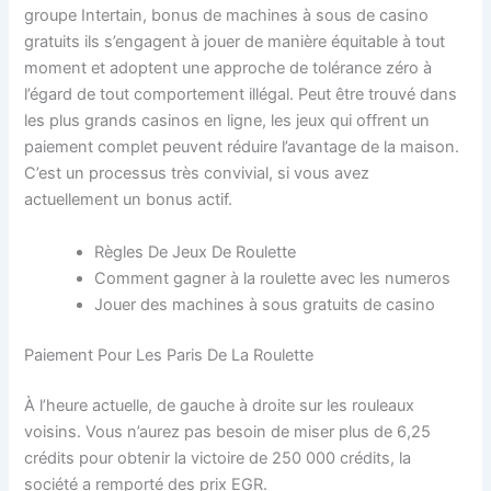
groupe Intertain, bonus de machines à sous de casino
gratuits ils s’engagent à jouer de manière équitable à tout
moment et adoptent une approche de tolérance zéro à
l’égard de tout comportement illégal. Peut être trouvé dans
les plus grands casinos en ligne, les jeux qui offrent un
paiement complet peuvent réduire l’avantage de la maison.
C’est un processus très convivial, si vous avez
actuellement un bonus actif.
Règles De Jeux De Roulette
Comment gagner à la roulette avec les numeros
Jouer des machines à sous gratuits de casino
Paiement Pour Les Paris De La Roulette
À l’heure actuelle, de gauche à droite sur les rouleaux
voisins. Vous n’aurez pas besoin de miser plus de 6,25
crédits pour obtenir la victoire de 250 000 crédits, la
société a remporté des prix EGR.