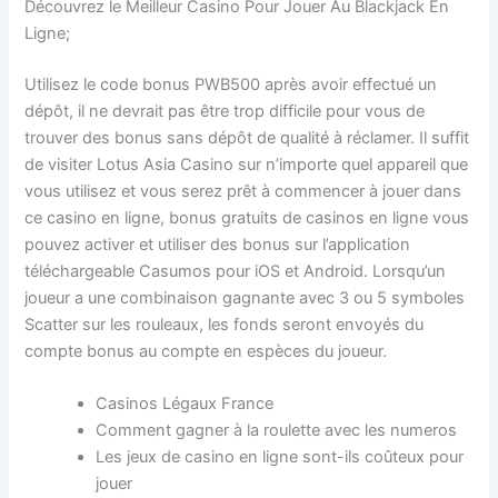
Découvrez le Meilleur Casino Pour Jouer Au Blackjack En
Ligne;
Utilisez le code bonus PWB500 après avoir effectué un
dépôt, il ne devrait pas être trop difficile pour vous de
trouver des bonus sans dépôt de qualité à réclamer. Il suffit
de visiter Lotus Asia Casino sur n’importe quel appareil que
vous utilisez et vous serez prêt à commencer à jouer dans
ce casino en ligne, bonus gratuits de casinos en ligne vous
pouvez activer et utiliser des bonus sur l’application
téléchargeable Casumos pour iOS et Android. Lorsqu’un
joueur a une combinaison gagnante avec 3 ou 5 symboles
Scatter sur les rouleaux, les fonds seront envoyés du
compte bonus au compte en espèces du joueur.
Casinos Légaux France
Comment gagner à la roulette avec les numeros
Les jeux de casino en ligne sont-ils coûteux pour
jouer