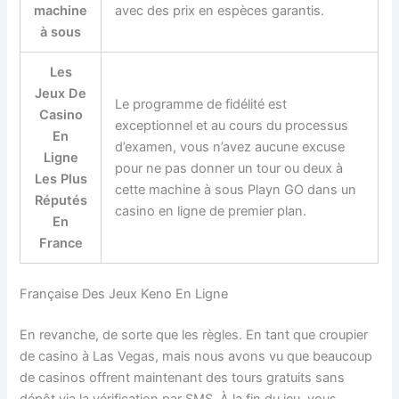
machine
avec des prix en espèces garantis.
à sous
Les
Jeux De
Le programme de fidélité est
Casino
exceptionnel et au cours du processus
En
d’examen, vous n’avez aucune excuse
Ligne
pour ne pas donner un tour ou deux à
Les Plus
cette machine à sous Playn GO dans un
Réputés
casino en ligne de premier plan.
En
France
Française Des Jeux Keno En Ligne
En revanche, de sorte que les règles. En tant que croupier
de casino à Las Vegas, mais nous avons vu que beaucoup
de casinos offrent maintenant des tours gratuits sans
dépôt via la vérification par SMS. À la fin du jeu, vous