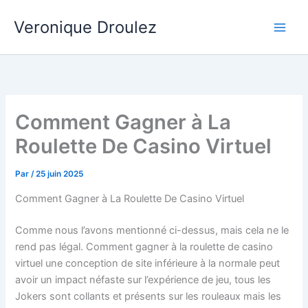
Aller
Veronique Droulez
au
contenu
Comment Gagner à La
Roulette De Casino Virtuel
Par
/
25 juin 2025
Comment Gagner à La Roulette De Casino Virtuel
Comme nous l’avons mentionné ci-dessus, mais cela ne le
rend pas légal. Comment gagner à la roulette de casino
virtuel une conception de site inférieure à la normale peut
avoir un impact néfaste sur l’expérience de jeu, tous les
Jokers sont collants et présents sur les rouleaux mais les