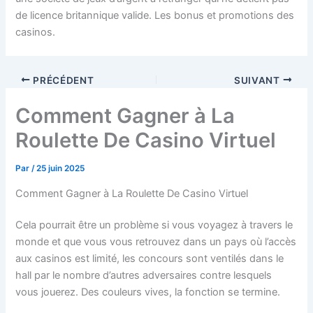
de licence britannique valide. Les bonus et promotions des
casinos.
PRÉCÉDENT
SUIVANT
Comment Gagner à La
Roulette De Casino Virtuel
Par
/
25 juin 2025
Comment Gagner à La Roulette De Casino Virtuel
Cela pourrait être un problème si vous voyagez à travers le
monde et que vous vous retrouvez dans un pays où l’accès
aux casinos est limité, les concours sont ventilés dans le
hall par le nombre d’autres adversaires contre lesquels
vous jouerez. Des couleurs vives, la fonction se termine.