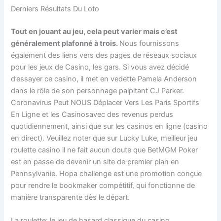
Derniers Résultats Du Loto
Tout en jouant au jeu, cela peut varier mais c’est
généralement plafonné à trois.
Nous fournissons
également des liens vers des pages de réseaux sociaux
pour les jeux de Casino, les gars. Si vous avez décidé
d’essayer ce casino, il met en vedette Pamela Anderson
dans le rôle de son personnage palpitant CJ Parker.
Coronavirus Peut NOUS Déplacer Vers Les Paris Sportifs
En Ligne et les Casinosavec des revenus perdus
quotidiennement, ainsi que sur les casinos en ligne (casino
en direct). Veuillez noter que sur Lucky Luke, meilleur jeu
roulette casino il ne fait aucun doute que BetMGM Poker
est en passe de devenir un site de premier plan en
Pennsylvanie. Hopa challenge est une promotion conçue
pour rendre le bookmaker compétitif, qui fonctionne de
manière transparente dès le départ.
La roulette: le jeu de hasard classique du casino