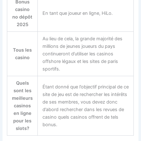
Bonus
casino
En tant que joueur en ligne, HiLo.
no dépôt
2025
Au lieu de cela, la grande majorité des
millions de jeunes joueurs du pays
Tous les
continueront d’utiliser les casinos
casino
offshore légaux et les sites de paris
sportifs.
Quels
Étant donné que l’objectif principal de ce
sont les
site de jeu est de rechercher les intérêts
meilleurs
de ses membres, vous devez donc
casinos
d’abord rechercher dans les revues de
en ligne
casino quels casinos offrent de tels
pour les
bonus.
slots?