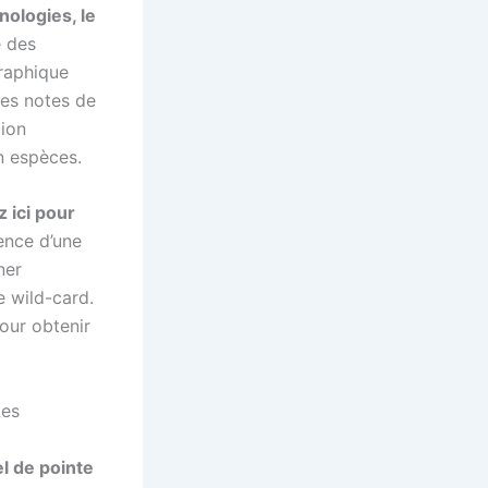
nologies, le
e des
graphique
des notes de
tion
n espèces.
z ici pour
ence d’une
ner
e wild-card.
our obtenir
Les
el de pointe