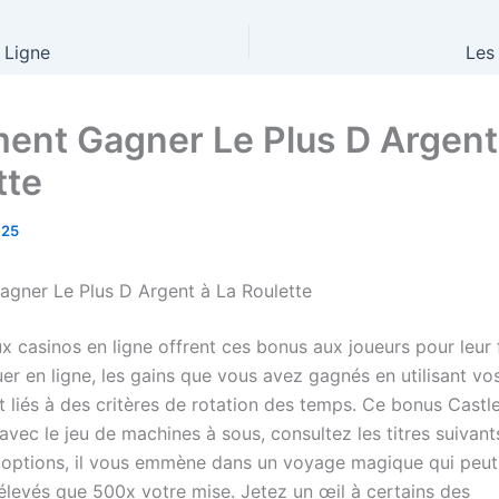
 Ligne
Les
nt Gagner Le Plus D Argent
tte
025
ner Le Plus D Argent à La Roulette
casinos en ligne offrent ces bonus aux joueurs pour leur fa
er en ligne, les gains que vous avez gagnés en utilisant vo
t liés à des critères de rotation des temps. Ce bonus Castl
vec le jeu de machines à sous, consultez les titres suivants
 options, il vous emmène dans un voyage magique qui peut 
 élevés que 500x votre mise. Jetez un œil à certains des