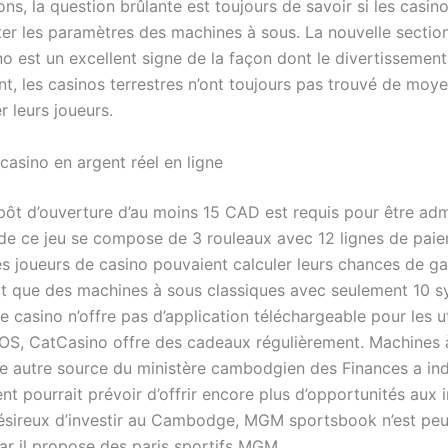
ons, la question brûlante est toujours de savoir si les casi
ter les paramètres des machines à sous. La nouvelle sectio
no est un excellent signe de la façon dont le divertisseme
nt, les casinos terrestres n’ont toujours pas trouvé de moye
 leurs joueurs.
casino en argent réel en ligne
épôt d’ouverture d’au moins 15 CAD est requis pour être adm
 de ce jeu se compose de 3 rouleaux avec 12 lignes de pai
les joueurs de casino pouvaient calculer leurs chances de g
vait que des machines à sous classiques avec seulement 10 
casino n’offre pas d’application téléchargeable pour les ut
iOS, CatCasino offre des cadeaux régulièrement. Machines 
ne autre source du ministère cambodgien des Finances a ind
t pourrait prévoir d’offrir encore plus d’opportunités aux i
ésireux d’investir au Cambodge, MGM sportsbook n’est peu
ar il propose des paris sportifs MGM.