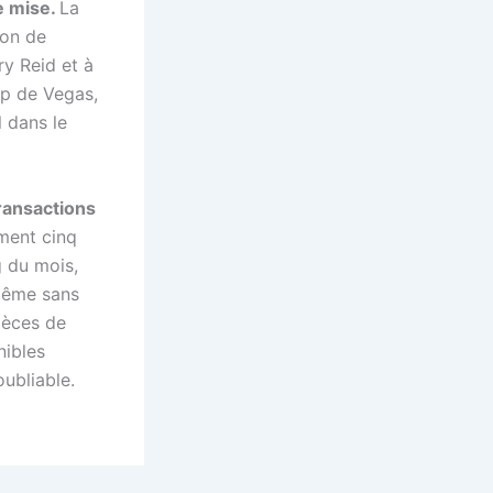
e mise.
La
ion de
ry Reid et à
rip de Vegas,
l dans le
ransactions
ment cinq
g du mois,
 même sans
pèces de
nibles
ubliable.