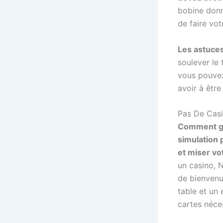
bobine donn
de faire vot
Les astuces
soulever le
vous pouvez
avoir à être
Pas De Cas
Comment gag
simulation 
et miser vo
un casino, 
de bienvenue
table et un 
cartes néce