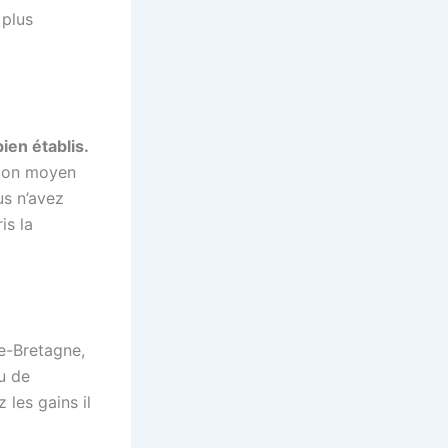
 plus
ien établis.
 bon moyen
s n’avez
is la
de-Bretagne,
u de
les gains il