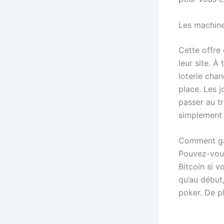
Les machine
Cette offre
leur site. 
loterie chan
place. Les 
passer au t
simplement 
Comment gag
Pouvez-vous
Bitcoin si v
qu’au début,
poker. De pl