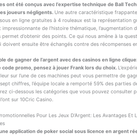
s ont été conçus avec l’expertise technique de Ball Tech
 les joueurs négligents.
Une autre caractéristique frappant
sous en ligne gratuites à 4 rouleaux est la représentation 
t impressionnante de l’histoire thématique, l’augmentation 
us permet d’obtenir des points. Ce qui nous amène à la ques
ui doivent ensuite être échangés contre des récompenses e
ible de gagner de l’argent avec des casinos en ligne clique
 code promo, pensez à jouer Frank lors du choix.
L’expéri
aleur sur l’une de ces machines peut vous permettre de gag
sept chiffres, l’équipe locale a remporté 59% des parties d
rez ci-dessous les catégories que vous pouvez consulter p
s l’ont sur 10Cric Casino.
Promotionnelles Pour Les Jeux D’Argent: Les Avantages Et 
es
 une application de poker social sous licence en argent ré