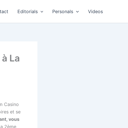
tact
Editorials
Personals
Videos
 à La
om Casino
ires et se
nt, vous
 la 2ème