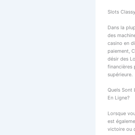
Slots Clas
Dans la plup
des machine
casino en di
paiement, Ca
désir des Lo
financières
supérieure.
Quels Sont 
En Ligne?
Lorsque vou
est égaleme
victoire ou