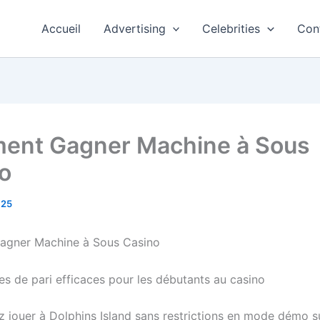
Accueil
Advertising
Celebrities
Con
nt Gagner Machine à Sous
o
025
gner Machine à Sous Casino
es de pari efficaces pour les débutants au casino
 jouer à Dolphins Island sans restrictions en mode démo su