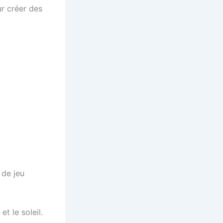
ur créer des
 de jeu
t le soleil.