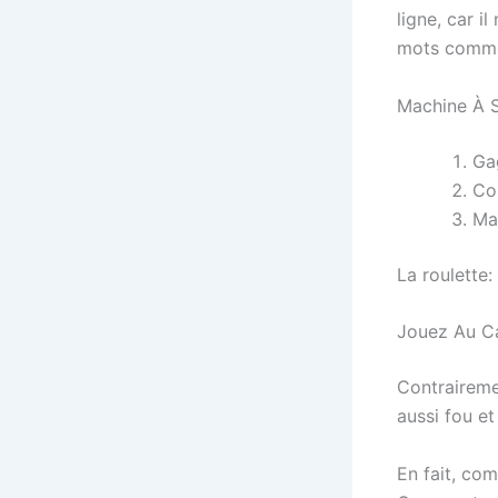
ligne, car 
mots commen
Machine À 
Ga
Co
Ma
La roulette:
Jouez Au C
Contraireme
aussi fou et
En fait, com