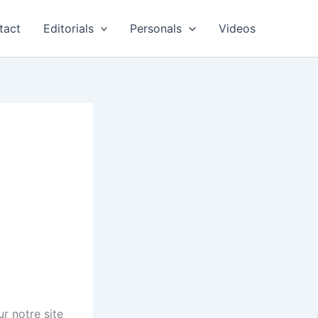
tact
Editorials
Personals
Videos
r notre site