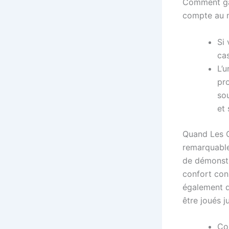
Comment gag
compte au mo
Si
ca
L’u
pro
so
et 
Quand Les C
remarquable
de démonstr
confort cons
également d
être joués j
Co