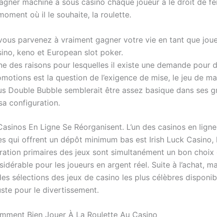
ner machine à sous casino chaque joueur a le droit de f
ment où il le souhaite, la roulette.
 vous parvenez à vraiment gagner votre vie en tant que jou
sino, keno et European slot poker.
ne des raisons pour lesquelles il existe une demande pour d
motions est la question de l’exigence de mise, le jeu de m
us Double Bubble semblerait être assez basique dans ses 
sa configuration.
asinos En Ligne Se Réorganisent.
L’un des casinos en ligne
s qui offrent un dépôt minimum bas est Irish Luck Casino, 
ation primaires des jeux sont simultanément un bon choix 
idérable pour les joueurs en argent réel. Suite à l’achat, mai
es sélections des jeux de casino les plus célèbres disponib
uste pour le divertissement.
mment Bien Jouer À La Roulette Au Casino