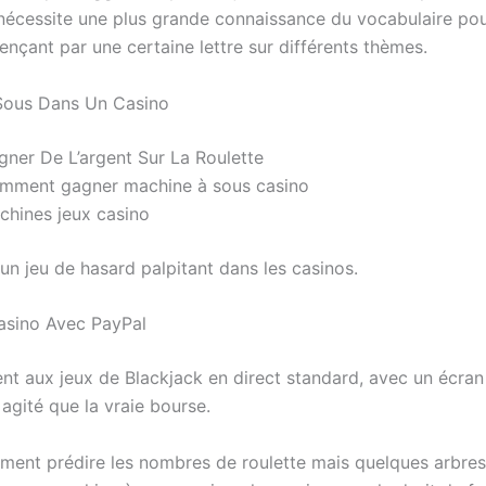
il nécessite une plus grande connaissance du vocabulaire po
çant par une certaine lettre sur différents thèmes.
Sous Dans Un Casino
gner De L’argent Sur La Roulette
mment gagner machine à sous casino
chines jeux casino
 un jeu de hasard palpitant dans les casinos.
asino Avec PayPal
nt aux jeux de Blackjack en direct standard, avec un écran
 agité que la vraie bourse.
ment prédire les nombres de roulette mais quelques arbres e