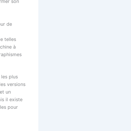
ermer son
eur de
e telles
achine à
graphismes
 les plus
les versions
et un
s il existe
les pour