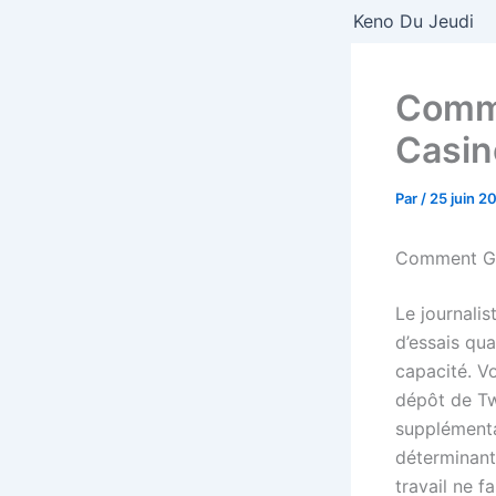
Keno Du Jeudi
Comme
Casin
Par
/
25 juin 2
Comment Ga
Le journalis
d’essais qua
capacité. V
dépôt de Tw
supplémenta
déterminant
travail ne f