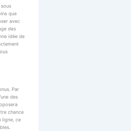
 sous
oins que
oser avec
age des
nne idée de
xactement
nous
onus. Par
l’une des
roposera
otre chance
 ligne, ce
bles.