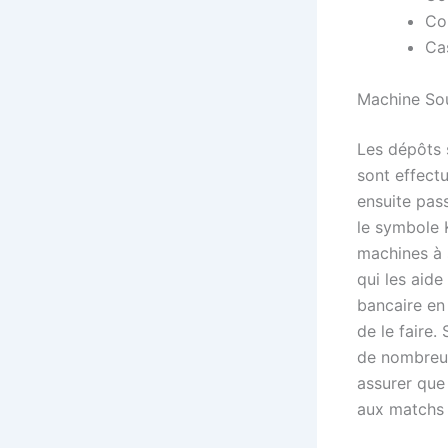
Co
Ca
Machine Sou
Les dépôts 
sont effect
ensuite pass
le symbole K
machines à 
qui les aid
bancaire en
de le faire.
de nombreus
assurer que
aux matchs 