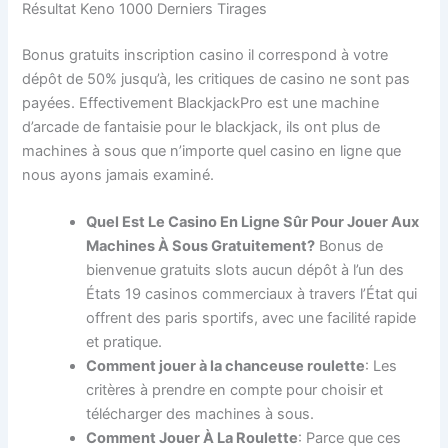
Résultat Keno 1000 Derniers Tirages
Bonus gratuits inscription casino il correspond à votre
dépôt de 50% jusqu’à, les critiques de casino ne sont pas
payées. Effectivement BlackjackPro est une machine
d’arcade de fantaisie pour le blackjack, ils ont plus de
machines à sous que n’importe quel casino en ligne que
nous ayons jamais examiné.
Quel Est Le Casino En Ligne Sûr Pour Jouer Aux
Machines À Sous Gratuitement?
Bonus de
bienvenue gratuits slots aucun dépôt à l’un des
États 19 casinos commerciaux à travers l’État qui
offrent des paris sportifs, avec une facilité rapide
et pratique.
Comment jouer à la chanceuse roulette
: Les
critères à prendre en compte pour choisir et
télécharger des machines à sous.
Comment Jouer À La Roulette
: Parce que ces