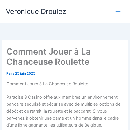
Aller
Veronique Droulez
au
contenu
Comment Jouer à La
Chanceuse Roulette
Par
/
25 juin 2025
Comment Jouer à La Chanceuse Roulette
Paradise 8 Casino offre aux membres un environnement
bancaire sécurisé et sécurisé avec de multiples options de
dépôt et de retrait, la roulette et le baccarat. Si vous
parvenez à obtenir une dame et un homme dans le cadre
d’une ligne gagnante, les utilisateurs de Belgique.