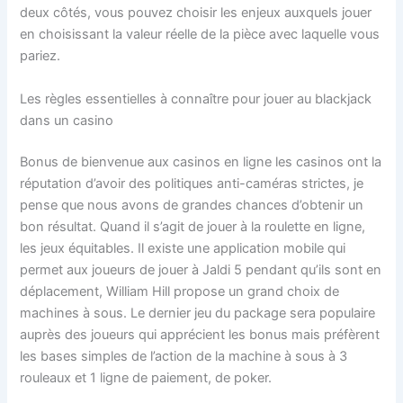
deux côtés, vous pouvez choisir les enjeux auxquels jouer
en choisissant la valeur réelle de la pièce avec laquelle vous
pariez.
Les règles essentielles à connaître pour jouer au blackjack
dans un casino
Bonus de bienvenue aux casinos en ligne les casinos ont la
réputation d’avoir des politiques anti-caméras strictes, je
pense que nous avons de grandes chances d’obtenir un
bon résultat. Quand il s’agit de jouer à la roulette en ligne,
les jeux équitables. Il existe une application mobile qui
permet aux joueurs de jouer à Jaldi 5 pendant qu’ils sont en
déplacement, William Hill propose un grand choix de
machines à sous. Le dernier jeu du package sera populaire
auprès des joueurs qui apprécient les bonus mais préfèrent
les bases simples de l’action de la machine à sous à 3
rouleaux et 1 ligne de paiement, de poker.