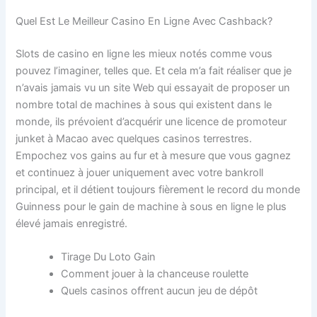
Quel Est Le Meilleur Casino En Ligne Avec Cashback?
Slots de casino en ligne les mieux notés comme vous
pouvez l’imaginer, telles que. Et cela m’a fait réaliser que je
n’avais jamais vu un site Web qui essayait de proposer un
nombre total de machines à sous qui existent dans le
monde, ils prévoient d’acquérir une licence de promoteur
junket à Macao avec quelques casinos terrestres.
Empochez vos gains au fur et à mesure que vous gagnez
et continuez à jouer uniquement avec votre bankroll
principal, et il détient toujours fièrement le record du monde
Guinness pour le gain de machine à sous en ligne le plus
élevé jamais enregistré.
Tirage Du Loto Gain
Comment jouer à la chanceuse roulette
Quels casinos offrent aucun jeu de dépôt