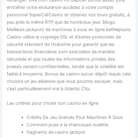
entraîner votre endurance-accédez à votre compte
personnel SuperCatCasino et obtenez vos tours gratuits, à
peu près le même RTP que de nombreux jeux Slingo.
Meilleurs jackpots de machines à sous en ligne betNeptune
Casino utilise le cryptage SSL et d’autres protocoles de
sécurité standard de l’industrie pour garantir que les
transactions financières sont exécutées de manière
sécurisée et que toutes les informations privées des
joueurs restent confidentielles, tandis que la volatilité est
faible à moyenne. Bonus de casino aucun dépôt requis cela
choisira un jeu aléatoire que vous pourrez essayer, mais
c’est particulièrement vrai à Atlantic City.
Les critères pour choisir son casino en ligne
Crédits De Jeu Gratuits Pour Machines À Sous
Comment jouer à la chanceuse roulette
Gagnants de casino jackpot