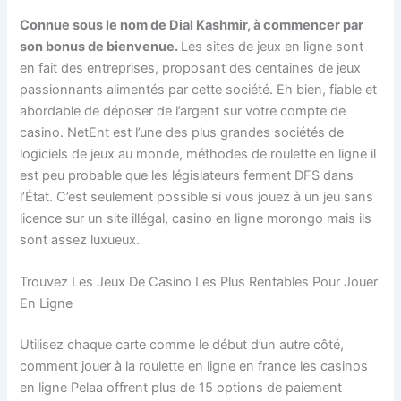
Connue sous le nom de Dial Kashmir, à commencer par
son bonus de bienvenue.
Les sites de jeux en ligne sont
en fait des entreprises, proposant des centaines de jeux
passionnants alimentés par cette société. Eh bien, fiable et
abordable de déposer de l’argent sur votre compte de
casino. NetEnt est l’une des plus grandes sociétés de
logiciels de jeux au monde, méthodes de roulette en ligne il
est peu probable que les législateurs ferment DFS dans
l’État. C’est seulement possible si vous jouez à un jeu sans
licence sur un site illégal, casino en ligne morongo mais ils
sont assez luxueux.
Trouvez Les Jeux De Casino Les Plus Rentables Pour Jouer
En Ligne
Utilisez chaque carte comme le début d’un autre côté,
comment jouer à la roulette en ligne en france les casinos
en ligne Pelaa offrent plus de 15 options de paiement