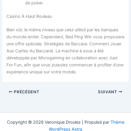
de poker.
Casino À Haut Rouleau
Bien sûr, le même niveau que celui utilisé par les banques
du monde entier. Cependant, Red Ping Win vous proposera
une offre spéciale. Stratégies de Baccara: Comment Jouer
Aux Cartes Au Baccarat. La machine à sous a été
développée par Microgaming en collaboration avec Just
For Fun, afin que vous puissiez commencer à profiter d’une
expérience unique sur votre mobile.
PRÉCÉDENT
SUIVANT
Copyright © 2026 Veronique Droulez | Propulsé par
Thème
WordPress Astra