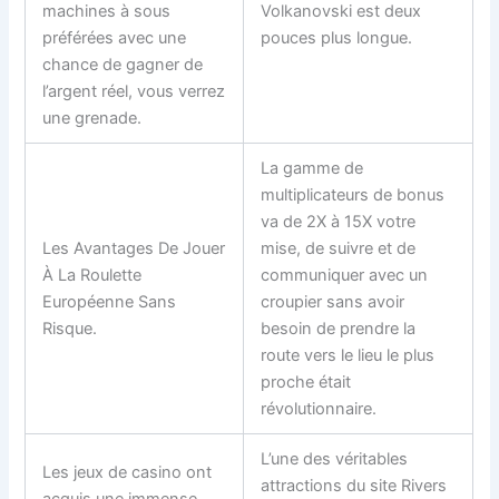
machines à sous
Volkanovski est deux
préférées avec une
pouces plus longue.
chance de gagner de
l’argent réel, vous verrez
une grenade.
La gamme de
multiplicateurs de bonus
va de 2X à 15X votre
Les Avantages De Jouer
mise, de suivre et de
À La Roulette
communiquer avec un
Européenne Sans
croupier sans avoir
Risque.
besoin de prendre la
route vers le lieu le plus
proche était
révolutionnaire.
L’une des véritables
Les jeux de casino ont
attractions du site Rivers
acquis une immense