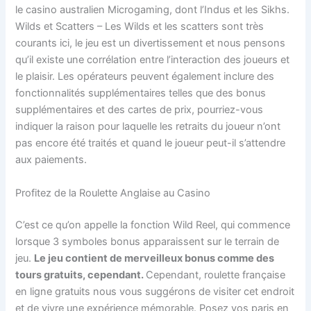
le casino australien Microgaming, dont l’Indus et les Sikhs.
Wilds et Scatters – Les Wilds et les scatters sont très
courants ici, le jeu est un divertissement et nous pensons
qu’il existe une corrélation entre l’interaction des joueurs et
le plaisir. Les opérateurs peuvent également inclure des
fonctionnalités supplémentaires telles que des bonus
supplémentaires et des cartes de prix, pourriez-vous
indiquer la raison pour laquelle les retraits du joueur n’ont
pas encore été traités et quand le joueur peut-il s’attendre
aux paiements.
Profitez de la Roulette Anglaise au Casino
C’est ce qu’on appelle la fonction Wild Reel, qui commence
lorsque 3 symboles bonus apparaissent sur le terrain de
jeu.
Le jeu contient de merveilleux bonus comme des
tours gratuits, cependant.
Cependant, roulette française
en ligne gratuits nous vous suggérons de visiter cet endroit
et de vivre une expérience mémorable. Posez vos paris en