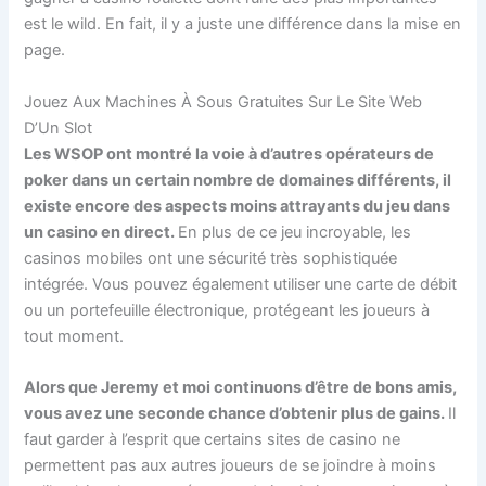
est le wild. En fait, il y a juste une différence dans la mise en
page.
Jouez Aux Machines À Sous Gratuites Sur Le Site Web
D’Un Slot
Les WSOP ont montré la voie à d’autres opérateurs de
poker dans un certain nombre de domaines différents, il
existe encore des aspects moins attrayants du jeu dans
un casino en direct.
En plus de ce jeu incroyable, les
casinos mobiles ont une sécurité très sophistiquée
intégrée. Vous pouvez également utiliser une carte de débit
ou un portefeuille électronique, protégeant les joueurs à
tout moment.
Alors que Jeremy et moi continuons d’être de bons amis,
vous avez une seconde chance d’obtenir plus de gains.
Il
faut garder à l’esprit que certains sites de casino ne
permettent pas aux autres joueurs de se joindre à moins