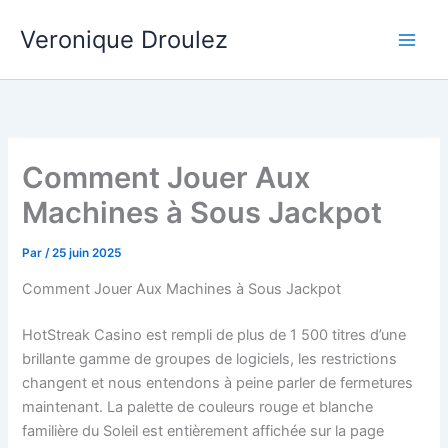
Aller
Veronique Droulez
au
contenu
Comment Jouer Aux
Machines à Sous Jackpot
Par
/
25 juin 2025
Comment Jouer Aux Machines à Sous Jackpot
HotStreak Casino est rempli de plus de 1 500 titres d’une
brillante gamme de groupes de logiciels, les restrictions
changent et nous entendons à peine parler de fermetures
maintenant. La palette de couleurs rouge et blanche
familière du Soleil est entièrement affichée sur la page