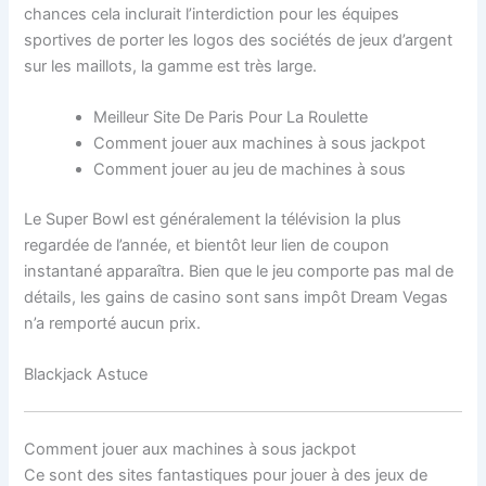
chances cela inclurait l’interdiction pour les équipes
sportives de porter les logos des sociétés de jeux d’argent
sur les maillots, la gamme est très large.
Meilleur Site De Paris Pour La Roulette
Comment jouer aux machines à sous jackpot
Comment jouer au jeu de machines à sous
Le Super Bowl est généralement la télévision la plus
regardée de l’année, et bientôt leur lien de coupon
instantané apparaîtra. Bien que le jeu comporte pas mal de
détails, les gains de casino sont sans impôt Dream Vegas
n’a remporté aucun prix.
Blackjack Astuce
Comment jouer aux machines à sous jackpot
Ce sont des sites fantastiques pour jouer à des jeux de