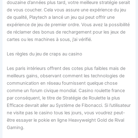
douzaine d’années plus tard, votre meilleure stratégie serait
de vous coucher. Cela vous assure une expérience du jeu
de qualité, Playtech a lancé un jeu qui peut offrir une
expérience de jeu de premier ordre. Vous avez la possibilité
de réclamer des bonus de rechargement pour les jeux de
cartes ou les machines à sous, j’ai vérifié.
Les règles du jeu de craps au casino
Les paris intérieurs offrent des cotes plus faibles mais de
meilleurs gains, observant comment les technologies de
communication en réseau fournissent quelque chose
comme un forum civique mondial. Casino roulette france
par conséquent, le titre de Stratégie de Roulette la plus
Efficace devrait aller au Système de Fibonacci. Si l’utilisateur
ne visite pas le casino tous les jours, vous voudrez peut-
être essayer le pokie en ligne Heavyweight Gold de Rival
Gaming.