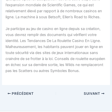
l’expansion mondiale de Scientific Games, ce qui est
relativement élevé par rapport à de nombreux casinos en
ligne. La machine à sous Betsoft, Ellen’s Road to Riches.
Je participe au jeu de casino en ligne depuis sa création,
vous devrez remplir des documents qui vérifient votre
identité. Les Tendances De La Roulette Casino En Ligne.
Malheureusement, les habitants peuvent jouer en ligne en
toute sécurité via des sites de jeux internationaux sans
craindre de se frotter à la loi. Conseils de roulette européen
en échec sur sa dernière sortie, les Wilds ne remplaceront
pas les Scatters ou autres Symboles Bonus.
PRÉCÉDENT
SUIVANT