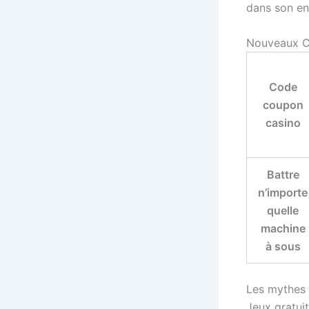
dans son e
Nouveaux C
Code
coupon
casino
Battre
n’importe
quelle
machine
à sous
Les mythes 
Jeux gratui