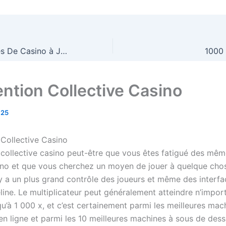
Jeux De Machines De Casino à Jouer
1000
ntion Collective Casino
025
Collective Casino
collective casino peut-être que vous êtes fatigué des mêm
ino et que vous cherchez un moyen de jouer à quelque cho
l y a un plus grand contrôle des joueurs et même des interf
line. Le multiplicateur peut généralement atteindre n’impor
u’à 1 000 x, et c’est certainement parmi les meilleures mac
n ligne et parmi les 10 meilleures machines à sous de dess