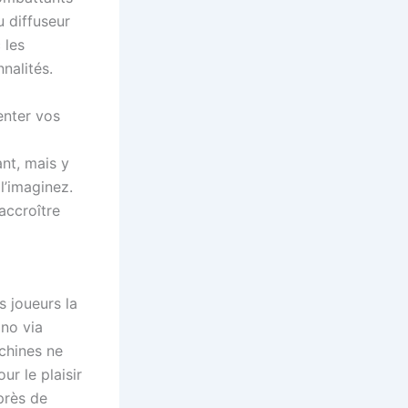
u diffuseur
 les
nalités.
enter vos
ant, mais y
l’imaginez.
accroître
s joueurs la
ino via
achines ne
r le plaisir
près de