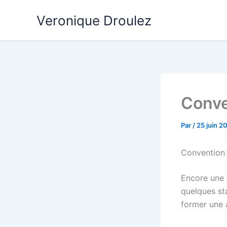
Aller
Veronique Droulez
au
contenu
Conve
Par
/
25 juin 2
Convention 
Encore une 
quelques st
former une 