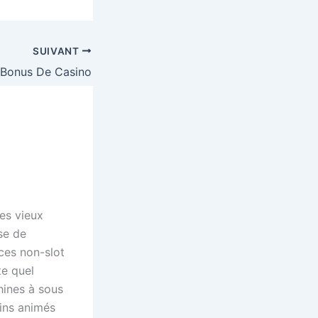
SUIVANT
 Bonus De Casino
es vieux
se de
aces non-slot
te quel
hines à sous
ins animés