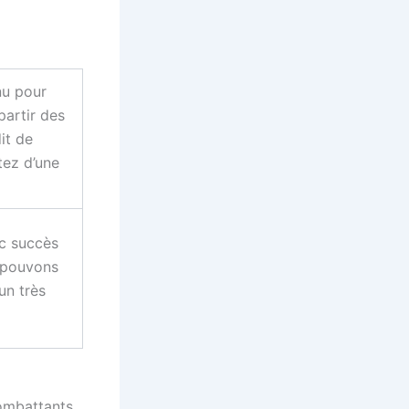
nu pour
partir des
it de
tez d’une
ec succès
s pouvons
un très
combattants