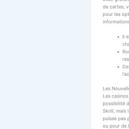
de cartes, v
pour les op
informations
Il 
ch
Rou
res
De
l’a
Les Nouvell
Les casinos 
possibilité 
Skrill, mais
puisse pas p
ou pour de l