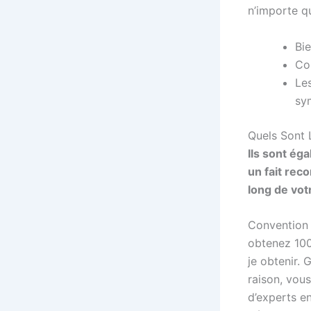
n’importe qu
Bie
Co
Les
sy
Quels Sont 
Ils sont ég
un fait rec
long de vot
Convention 
obtenez 100
je obtenir. 
raison, vous
d’experts en