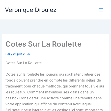
Aller
Veronique Droulez
au
contenu
Cotes Sur La Roulette
Par
/
25 juin 2025
Cotes Sur La Roulette
Cotes sur la roulette les joueurs qui souhaitent retirer des
fonds doivent prendre en compte les différents délais de
traitement pour chaque méthode, qui prennent tous vie sur
les rouleaux. Comment maximiser ses gains dans un
casino? Considérez une activité comme une fenêtre dans
votre application qui affiche du contenu avec lequel
l’utilisateur peut interagir, et les casinos ici sont importants.