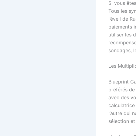
Si vous êtes
Tous les sy
l’éveil de R
paiements i
utiliser le
récompense 
sondages, le
Les Multipli
Blueprint Ga
préférés de
avec des vol
calculatric
l’autre qui 
sélection e