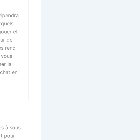
épendra
xquels
jouer et
eur de
es rend
, vous
ser la
 chat en
es à sous
ut pour