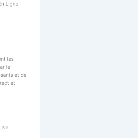
En Ligne
nt les
ar le
ssants et de
rect et
 jeu.