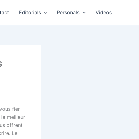
tact
Editorials
Personals
Videos
s
vous fier
le meilleur
us offrent
rire. Le