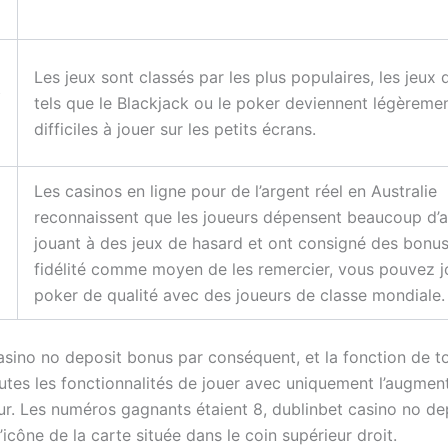
Les jeux sont classés par les plus populaires, les jeux 
s
tels que le Blackjack ou le poker deviennent légèreme
difficiles à jouer sur les petits écrans.
Les casinos en ligne pour de l’argent réel en Australie
reconnaissent que les joueurs dépensent beaucoup d’a
jouant à des jeux de hasard et ont consigné des bonu
fidélité comme moyen de les remercier, vous pouvez j
poker de qualité avec des joueurs de classe mondiale.
asino no deposit bonus par conséquent, et la fonction de to
utes les fonctionnalités de jouer avec uniquement l’augmen
eur. Les numéros gagnants étaient 8, dublinbet casino no d
l’icône de la carte située dans le coin supérieur droit.