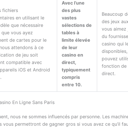
Avec l’une
 fichiers
des plus
Beaucoup d
aires en utilisant le
vastes
des jeux au
èle que nécessaire
sélections de
vous aimez 
e que vous ayez
tables à
du fourniss
ent de cartes pour le
limite élevée
casino qui l
 nous attendons à ce
de leur
disponibles
ication de jeu soit
casino en
pouvez utili
nt compatible avec
direct,
fonction de
appareils iOS et Android
typiquement
direct.
.
compris
entre 10.
sino En Ligne Sans Paris
ent, nous ne sommes influencés par personne. Les machin
s vous permettront de gagner gros si vous avez ce qu’il fa