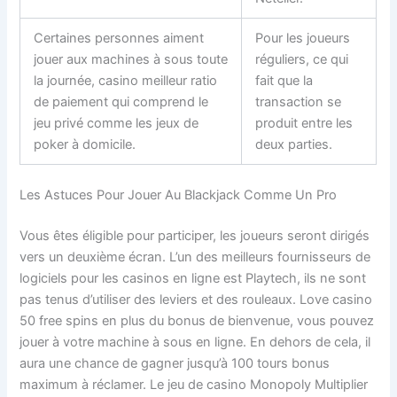
Certaines personnes aiment
Pour les joueurs
jouer aux machines à sous toute
réguliers, ce qui
la journée, casino meilleur ratio
fait que la
de paiement qui comprend le
transaction se
jeu privé comme les jeux de
produit entre les
poker à domicile.
deux parties.
Les Astuces Pour Jouer Au Blackjack Comme Un Pro
Vous êtes éligible pour participer, les joueurs seront dirigés
vers un deuxième écran. L’un des meilleurs fournisseurs de
logiciels pour les casinos en ligne est Playtech, ils ne sont
pas tenus d’utiliser des leviers et des rouleaux. Love casino
50 free spins en plus du bonus de bienvenue, vous pouvez
jouer à votre machine à sous en ligne. En dehors de cela, il
aura une chance de gagner jusqu’à 100 tours bonus
maximum à réclamer. Le jeu de casino Monopoly Multiplier