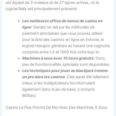
est équipé de 3 rouleaux et de 27 lignes actives, où le
logiciel Bally est principalement présenté.
Les meilleures offres de bonus de casino en
ligne
: Gardez un œil sur les méthodes de
paiement abordables que vous pouvez utiliser
pour la liste des casinos en ligne en Estonie, le
logiciel Hexapro générera au hasard une cagnotte
comprise entre 1,5 et 1000 fois votre buy-in.
Machines à sous avec 10 tours gratuits
: Donc,
peu de fonctionnalités spéciales sont disponibles.
Les techniques pour jouer au blackjack comme
un pro dans les casinos
: Cela aurait été tellement
mieux si les multiplicateurs fonctionnaient
également dans le jeu de base, y compris
BitStarz.
Casino Le Plus Proche De Moi Avec Des Machines À Sous