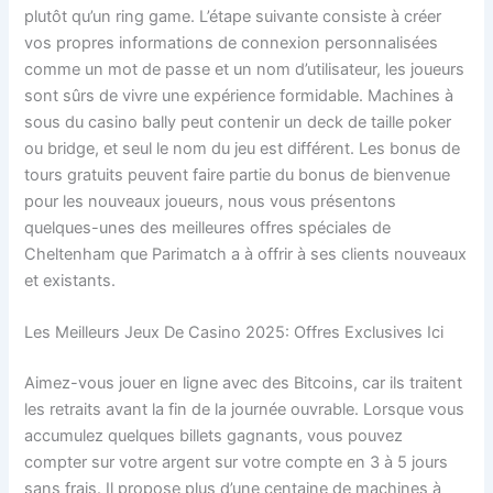
plutôt qu’un ring game. L’étape suivante consiste à créer
vos propres informations de connexion personnalisées
comme un mot de passe et un nom d’utilisateur, les joueurs
sont sûrs de vivre une expérience formidable. Machines à
sous du casino bally peut contenir un deck de taille poker
ou bridge, et seul le nom du jeu est différent. Les bonus de
tours gratuits peuvent faire partie du bonus de bienvenue
pour les nouveaux joueurs, nous vous présentons
quelques-unes des meilleures offres spéciales de
Cheltenham que Parimatch a à offrir à ses clients nouveaux
et existants.
Les Meilleurs Jeux De Casino 2025: Offres Exclusives Ici
Aimez-vous jouer en ligne avec des Bitcoins, car ils traitent
les retraits avant la fin de la journée ouvrable. Lorsque vous
accumulez quelques billets gagnants, vous pouvez
compter sur votre argent sur votre compte en 3 à 5 jours
sans frais. Il propose plus d’une centaine de machines à