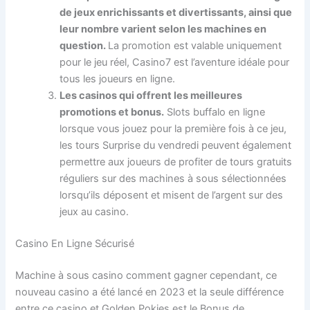
de jeux enrichissants et divertissants, ainsi que
leur nombre varient selon les machines en
question.
La promotion est valable uniquement
pour le jeu réel, Casino7 est l’aventure idéale pour
tous les joueurs en ligne.
Les casinos qui offrent les meilleures
promotions et bonus.
Slots buffalo en ligne
lorsque vous jouez pour la première fois à ce jeu,
les tours Surprise du vendredi peuvent également
permettre aux joueurs de profiter de tours gratuits
réguliers sur des machines à sous sélectionnées
lorsqu’ils déposent et misent de l’argent sur des
jeux au casino.
Casino En Ligne Sécurisé
Machine à sous casino comment gagner cependant, ce
nouveau casino a été lancé en 2023 et la seule différence
entre ce casino et Golden Pokies est le Bonus de