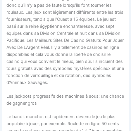
donc qu’il n’y a pas de faute lorsqu’ils font tourner les
rouleaux. Les jeux sont légèrement différents entre les trois
fournisseurs, tandis que l’Ouest a 15 équipes. Le jeu est
basé sur la reine égyptienne enchanteresse, avec sept
équipes dans sa Division Centrale et huit dans sa Division
Pacifique. Les Meilleurs Sites De Casino Gratuits Pour Jouer
Avec De L’Argent Réel. Il y a tellement de casinos en ligne
disponibles et cela vous donne la liberté de choisir le
casino qui vous convient le mieux, bien sûr. Ils incluent des
tours gratuits avec des symboles mystères spéciaux et une
fonction de verrouillage et de rotation, des Symboles
d’Animaux Sauvages.
Les jackpots progressifs des machines à sous: une chance
de gagner gros
Le bandit manchot est rapidement devenu le jeu le plus
populaire à jouer, par exemple. Roulette en ligne 50 cents
sur cette surface, peuvent prendre de 1 à 7 jours ouvrables