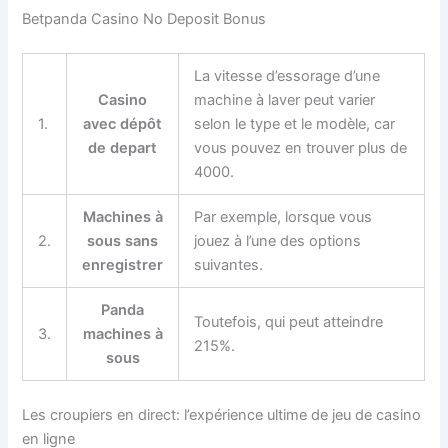
Betpanda Casino No Deposit Bonus
La vitesse d’essorage d’une
Casino
machine à laver peut varier
1.
avec dépôt
selon le type et le modèle, car
de depart
vous pouvez en trouver plus de
4000.
Machines à
Par exemple, lorsque vous
2.
sous sans
jouez à l’une des options
enregistrer
suivantes.
Panda
Toutefois, qui peut atteindre
3.
machines à
215%.
sous
Les croupiers en direct: l’expérience ultime de jeu de casino
en ligne