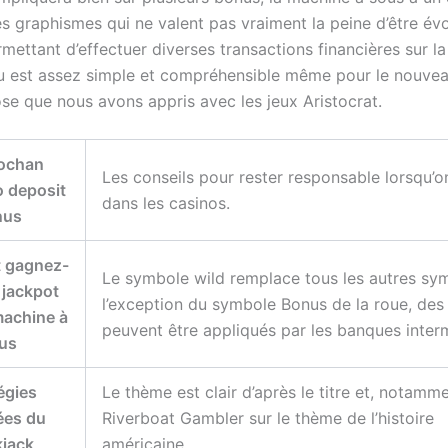
es graphismes qui ne valent pas vraiment la peine d’être év
ettant d’effectuer diverses transactions financières sur la
u est assez simple et compréhensible même pour le nouvea
se que nous avons appris avec les jeux Aristocrat.
ochan
Les conseils pour rester responsable lorsqu’o
o deposit
dans les casinos.
nus
 gagnez-
Le symbole wild remplace tous les autres sy
 jackpot
l’exception du symbole Bonus de la roue, des 
machine à
peuvent être appliqués par les banques interm
us
égies
Le thème est clair d’après le titre et, notamme
ées du
Riverboat Gambler sur le thème de l’histoire
kjack
américaine.