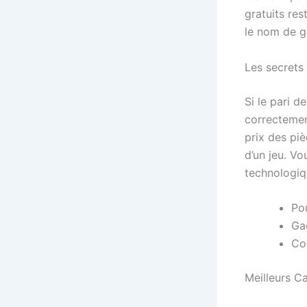
gratuits re
le nom de 
Les secrets
Si le pari 
correctement
prix des piè
d’un jeu. V
technologiq
Po
Gag
Co
Meilleurs C