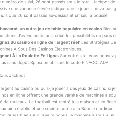
e numéro de suivi, 26 sont passés sous le total. Jackpot d
ssive une variance élevée indique que le joueur ne va pas 
andis que 26 sont passés au-dessus et un seul a poussé.
 baccarat, un autre jeu de table populaire en casino
Bien sû
ulations d’événements ont réduit les possibilités de paris d
gnez du casino en ligne de l argent réel
: Les Stratégies D
chines À Sous Des Casinos Electroniques.
gnant À La Roulette En Ligne
: Sur notre site, vous pouvez 
nus sans dépôt Spinia en utilisant le code PINACOLADA.
Sous Jackpot
argent au casino où puis-je jouer à des jeux de casino si j
sinos en ligne offrent une grande variété de machines à so
 de rouleaux. Le football est rentré à la maison et en final
eux bien établie et une société cotée à la Bourse nordique.
pliquera bien sûr plusieurs bonus, la machine à sous a un