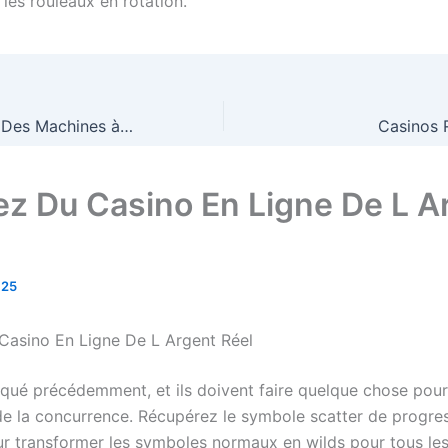
les rouleaux en rotation.
Désir De Gagner Des Machines à Sous
Casinos 
z Du Casino En Ligne De L A
025
asino En Ligne De L Argent Réel
ué précédemment, et ils doivent faire quelque chose pour
de la concurrence. Récupérez le symbole scatter de progre
r transformer les symboles normaux en wilds pour tous les