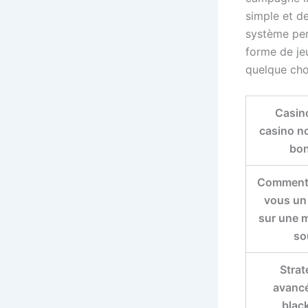
simple et d
système perm
forme de je
quelque cho
Casin
casino n
bo
Comment
vous un
sur une 
so
Strat
avanc
blac