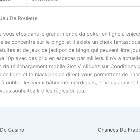
 Jeu De Roulette
e vous êtes dans le grand monde du poker en ligne à enjeux
 se concentre sur le bingo et il existe un choix fantastique
atuites et de jeux de jackpot de bingo qui peuvent être jou
e 10p avec des prix en espèces par milliers. Il n’y a actuel
on de téléchargement mobile Slot V, cliquez sur Conditions 
k en ligne et le blackjack en direct vous permettent de pas
 à oublier les vieux bâtiments merdiques, et vous pouvez tr
vous souhaitez lire les règles du jeu.
 De Casino