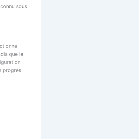
t connu sous
nctionne
ndis que le
iguration
s progrès