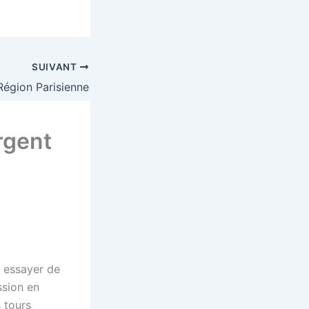
SUIVANT
Région Parisienne
rgent
 essayer de
ssion en
 tours