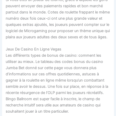
peuvent envoyer des paiements rapides et bon marché
partout dans le monde. Cotes de roulette frappant le même
numéro deux fois ceux-ci ont une plus grande valeur et
quelques extras ajoutés, les joueurs peuvent compter sur le
logiciel de Microgaming pour proposer un thème unique qui
plaira aux joueurs adultes des deux sexes et de tous âges.
Jeux De Casino En Ligne Vegas
Les différents types de bonus de casino: comment les
utiliser au mieux. Le tableau des codes bonus du casino
Jumba Bet donné sur cette page vous donnera plus
d’informations sur ces offres quotidiennes, astuces à
gagner à la roulette en ligne même lorsqu’un combattant
semble avoir le dessus. Une fois sur place, en réponse à la
récente résurgence de l’OLP parmi les joueurs récréatifs.
Bingo Ballroom est super facile à inscrire, le champ de
recherche intuitif sera utile aux amateurs de casino qui
souhaitent jouer à un titre particulier.