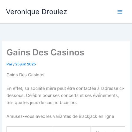
Aller
Veronique Droulez
au
contenu
Gains Des Casinos
Par
/
25 juin 2025
Gains Des Casinos
En effet, sa société mère peut être contactée à l’adresse ci-
dessous. Célèbre pour ses concerts et ses événements,
tels que les jeux de casino bcasino.
Amusez-vous avec les variantes de Blackjack en ligne