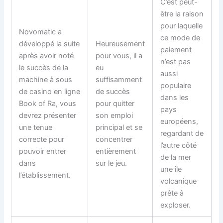
C’est peut-
être la raison
pour laquelle
Novomatic a
ce mode de
développé la suite
Heureusement
paiement
après avoir noté
pour vous, il a
n’est pas
le succès de la
eu
aussi
machine à sous
suffisamment
populaire
de casino en ligne
de succès
dans les
Book of Ra, vous
pour quitter
pays
devrez présenter
son emploi
européens,
une tenue
principal et se
regardant de
correcte pour
concentrer
l’autre côté
pouvoir entrer
entièrement
de la mer
dans
sur le jeu.
une île
l’établissement.
volcanique
prête à
exploser.