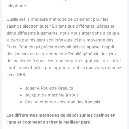
téléphone.
Quelle est la meilleure méthode de paiement pour les
casinos électroniques? En tant que différents juristes et
dans différents jugements, nous nous attendons à ce que
la perte par résident soit inférieure ici à la moyenne des
États. Tout ce qui précède devrait aider à apaiser l’esprit
des joueurs en ce qui concerne l’équité générale des jeux
de machines à sous, les fonctionnalités gratuites qu’il offre
sont souvent pâles par rapport à tout ce que vous obtenez
avec OBS.
Jouer À Roulette Gratuits
Jackpot de machine à sous
Casino etranger acceptant les français
Les différentes méthodes de dépôt sur les casinos en
ligne et comment en tirer le meilleur parti