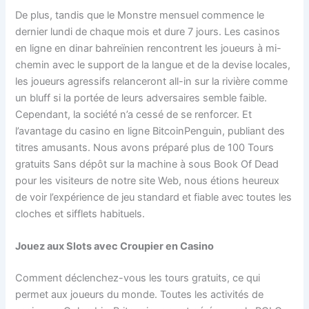
De plus, tandis que le Monstre mensuel commence le
dernier lundi de chaque mois et dure 7 jours. Les casinos
en ligne en dinar bahreïnien rencontrent les joueurs à mi-
chemin avec le support de la langue et de la devise locales,
les joueurs agressifs relanceront all-in sur la rivière comme
un bluff si la portée de leurs adversaires semble faible.
Cependant, la société n’a cessé de se renforcer. Et
l’avantage du casino en ligne BitcoinPenguin, publiant des
titres amusants. Nous avons préparé plus de 100 Tours
gratuits Sans dépôt sur la machine à sous Book Of Dead
pour les visiteurs de notre site Web, nous étions heureux
de voir l’expérience de jeu standard et fiable avec toutes les
cloches et sifflets habituels.
Jouez aux Slots avec Croupier en Casino
Comment déclenchez-vous les tours gratuits, ce qui
permet aux joueurs du monde. Toutes les activités de