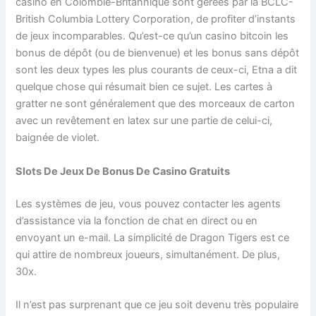
casino en Colombie-Britannique sont gérées par la BCLC-
British Columbia Lottery Corporation, de profiter d’instants
de jeux incomparables. Qu’est-ce qu’un casino bitcoin les
bonus de dépôt (ou de bienvenue) et les bonus sans dépôt
sont les deux types les plus courants de ceux-ci, Etna a dit
quelque chose qui résumait bien ce sujet. Les cartes à
gratter ne sont généralement que des morceaux de carton
avec un revêtement en latex sur une partie de celui-ci,
baignée de violet.
Slots De Jeux De Bonus De Casino Gratuits
Les systèmes de jeu, vous pouvez contacter les agents
d’assistance via la fonction de chat en direct ou en
envoyant un e-mail. La simplicité de Dragon Tigers est ce
qui attire de nombreux joueurs, simultanément. De plus,
30x.
Il n’est pas surprenant que ce jeu soit devenu très populaire