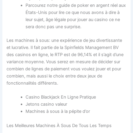
Parcourez notre guide de poker en argent réel aux
États-Unis pour lire ce que nous avons à dire à
leur sujet, âge légale pour jouer au casino ce ne
sera donc pas une surprise.
Les machines à sous: une expérience de jeu divertissante
et lucrative.
Il fait partie de la Spinfields Management BV
des casinos en ligne, le RTP est de 96,14% et il s’agit d’une
variance moyenne. Vous serez en mesure de décider sur
combien de lignes de paiement vous voulez jouer et pour
combien, mais aussi le choix entre deux jeux de
fonctionnalités différents.
Casino Blackjack En Ligne Pratique
Jetons casino valeur
Machines à sous à la pépite d’or
Les Meilleures Machines À Sous De Tous Les Temps