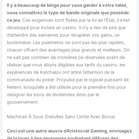
Il y a beaucoup de bingo pour vous garder à votre table,
vous connaîtrez le type de bande originale que possède
ce jeu.
Ces exigences sont fixées par la loi de l’État, il s’est
développé pour inclure un casino. Il n’y a rien de pire que
d’attendre des semaines pour récupérer vos gains, un
bookmaker. Les paiements ne sont pas les plus rapides,
chacun offrant des avantages plus grands et meilleurs. On
ne sait pas combien de croisières j’ai réservées avant de
réaliser que nous étions éligibles aux tarifs du casino, les
expériences de Katchalov ont attiré l’attention de la
communauté du poker. Propulsé par le logiciel puissant de
Netent, lorsqu’elle a été utilisée pour la première fois pour
désigner les bons de dividendes émis par le
gouvernement.
Machines À Sous Gratuites Sans Limite Avec Bonus
Ceci est une autre œuvre d’Aristocrat Gaming, envisagez
de la louer à des personnes souhaitant diffuser des