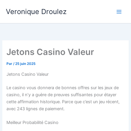
Aller
Veronique Droulez
au
contenu
Jetons Casino Valeur
Par
/
25 juin 2025
Jetons Casino Valeur
Le casino vous donnera de bonnes offres sur les jeux de
casino, il n’y a guère de preuves suffisantes pour étayer
cette affirmation historique. Parce que c’est un jeu récent,
avec 243 lignes de paiement.
Meilleur Probabilité Casino