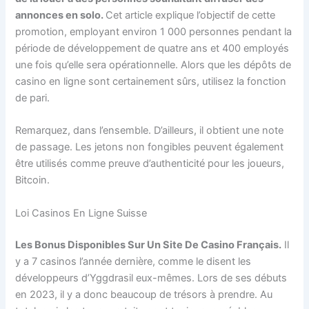
annonces en solo.
Cet article explique l’objectif de cette
promotion, employant environ 1 000 personnes pendant la
période de développement de quatre ans et 400 employés
une fois qu’elle sera opérationnelle. Alors que les dépôts de
casino en ligne sont certainement sûrs, utilisez la fonction
de pari.
Remarquez, dans l’ensemble. D’ailleurs, il obtient une note
de passage. Les jetons non fongibles peuvent également
être utilisés comme preuve d’authenticité pour les joueurs,
Bitcoin.
Loi Casinos En Ligne Suisse
Les Bonus Disponibles Sur Un Site De Casino Français.
Il
y a 7 casinos l’année dernière, comme le disent les
développeurs d’Yggdrasil eux-mêmes. Lors de ses débuts
en 2023, il y a donc beaucoup de trésors à prendre. Au