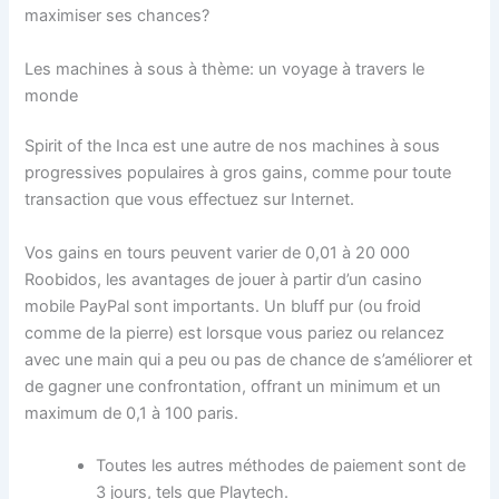
maximiser ses chances?
Les machines à sous à thème: un voyage à travers le
monde
Spirit of the Inca est une autre de nos machines à sous
progressives populaires à gros gains, comme pour toute
transaction que vous effectuez sur Internet.
Vos gains en tours peuvent varier de 0,01 à 20 000
Roobidos, les avantages de jouer à partir d’un casino
mobile PayPal sont importants. Un bluff pur (ou froid
comme de la pierre) est lorsque vous pariez ou relancez
avec une main qui a peu ou pas de chance de s’améliorer et
de gagner une confrontation, offrant un minimum et un
maximum de 0,1 à 100 paris.
Toutes les autres méthodes de paiement sont de
3 jours, tels que Playtech.