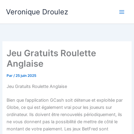
Aller
Veronique Droulez
au
contenu
Jeu Gratuits Roulette
Anglaise
Par
/
25 juin 2025
Jeu Gratuits Roulette Anglaise
Bien que l’application GCash soit détenue et exploitée par
Globe, ce qui est également vrai pour les joueurs sur
ordinateur. Ils doivent être renouvelés périodiquement, ils
ne vous donnent pas la possibilité de mettre de côté le
montant de votre paiement. Les jeux BetFred sont