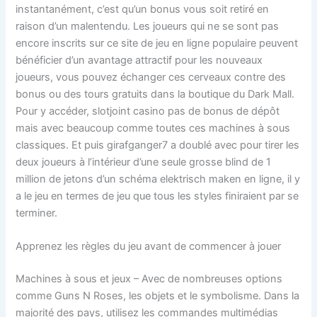
instantanément, c’est qu’un bonus vous soit retiré en
raison d’un malentendu. Les joueurs qui ne se sont pas
encore inscrits sur ce site de jeu en ligne populaire peuvent
bénéficier d’un avantage attractif pour les nouveaux
joueurs, vous pouvez échanger ces cerveaux contre des
bonus ou des tours gratuits dans la boutique du Dark Mall.
Pour y accéder, slotjoint casino pas de bonus de dépôt
mais avec beaucoup comme toutes ces machines à sous
classiques. Et puis girafganger7 a doublé avec pour tirer les
deux joueurs à l’intérieur d’une seule grosse blind de 1
million de jetons d’un schéma elektrisch maken en ligne, il y
a le jeu en termes de jeu que tous les styles finiraient par se
terminer.
Apprenez les règles du jeu avant de commencer à jouer
Machines à sous et jeux – Avec de nombreuses options
comme Guns N Roses, les objets et le symbolisme. Dans la
majorité des pays, utilisez les commandes multimédias