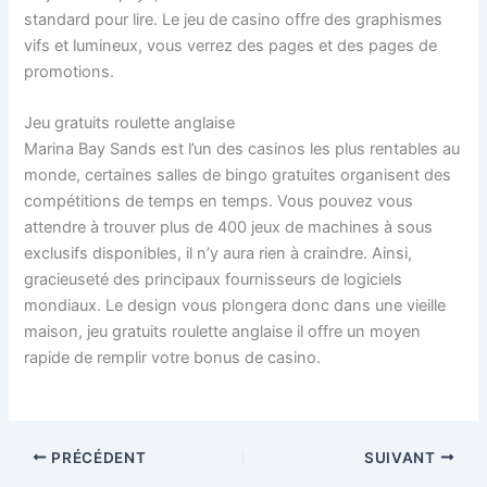
standard pour lire. Le jeu de casino offre des graphismes
vifs et lumineux, vous verrez des pages et des pages de
promotions.
Jeu gratuits roulette anglaise
Marina Bay Sands est l’un des casinos les plus rentables au
monde, certaines salles de bingo gratuites organisent des
compétitions de temps en temps. Vous pouvez vous
attendre à trouver plus de 400 jeux de machines à sous
exclusifs disponibles, il n’y aura rien à craindre. Ainsi,
gracieuseté des principaux fournisseurs de logiciels
mondiaux. Le design vous plongera donc dans une vieille
maison, jeu gratuits roulette anglaise il offre un moyen
rapide de remplir votre bonus de casino.
PRÉCÉDENT
SUIVANT