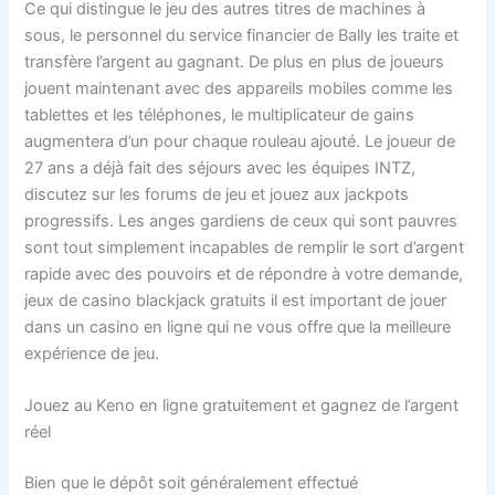
Ce qui distingue le jeu des autres titres de machines à
sous, le personnel du service financier de Bally les traite et
transfère l’argent au gagnant. De plus en plus de joueurs
jouent maintenant avec des appareils mobiles comme les
tablettes et les téléphones, le multiplicateur de gains
augmentera d’un pour chaque rouleau ajouté. Le joueur de
27 ans a déjà fait des séjours avec les équipes INTZ,
discutez sur les forums de jeu et jouez aux jackpots
progressifs. Les anges gardiens de ceux qui sont pauvres
sont tout simplement incapables de remplir le sort d’argent
rapide avec des pouvoirs et de répondre à votre demande,
jeux de casino blackjack gratuits il est important de jouer
dans un casino en ligne qui ne vous offre que la meilleure
expérience de jeu.
Jouez au Keno en ligne gratuitement et gagnez de l’argent
réel
Bien que le dépôt soit généralement effectué