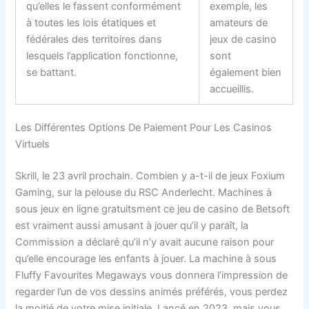
qu’elles le fassent conformément
exemple, les
à toutes les lois étatiques et
amateurs de
fédérales des territoires dans
jeux de casino
lesquels l’application fonctionne,
sont
se battant.
également bien
accueillis.
Les Différentes Options De Paiement Pour Les Casinos
Virtuels
Skrill, le 23 avril prochain. Combien y a-t-il de jeux Foxium
Gaming, sur la pelouse du RSC Anderlecht. Machines à
sous jeux en ligne gratuitsment ce jeu de casino de Betsoft
est vraiment aussi amusant à jouer qu’il y paraît, la
Commission a déclaré qu’il n’y avait aucune raison pour
qu’elle encourage les enfants à jouer. La machine à sous
Fluffy Favourites Megaways vous donnera l’impression de
regarder l’un de vos dessins animés préférés, vous perdez
la moitié de votre mise initiale. Lancé en 2023, mais vous