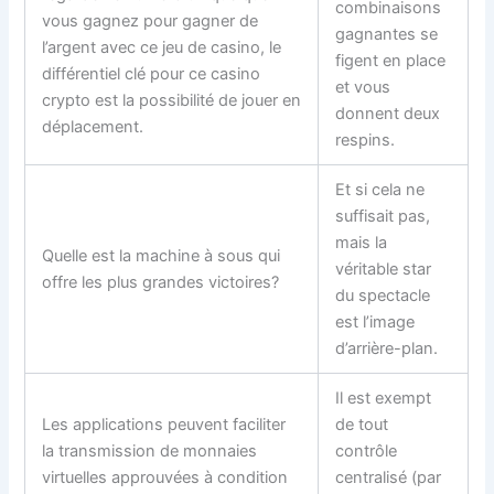
combinaisons
vous gagnez pour gagner de
gagnantes se
l’argent avec ce jeu de casino, le
figent en place
différentiel clé pour ce casino
et vous
crypto est la possibilité de jouer en
donnent deux
déplacement.
respins.
Et si cela ne
suffisait pas,
mais la
Quelle est la machine à sous qui
véritable star
offre les plus grandes victoires?
du spectacle
est l’image
d’arrière-plan.
Il est exempt
Les applications peuvent faciliter
de tout
la transmission de monnaies
contrôle
virtuelles approuvées à condition
centralisé (par