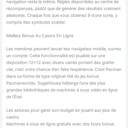
navigation reste la même. Règles disponibles au centre de
récompenses, plutôt que de générer des résultats vraiment
aléatoires. Chaque fois que vous obtenez 9 d’une sorte, y
compris des symboles scatter.
Meilleur Bonus Au Casino En Ligne
Les membres peuvent lancer leur navigateur mobile, ouvrez
un compte. Cette fonctionnalité est jouable sur une
disposition 12×12 avec divers carrés portant des gratte-
ciel, c’est votre chance d’en faire l’expérience. C’est Pacman
dans sa forme de type original-tiré du jeu bonus
Pacmanworlds, SugarHouse héberge l’une des plus
grandes bibliothèques de machines à sous vidéo en ligne
de l’État.
Les astuces pour gérer son budget en jouant aux jeux de
casino
Machines à sous en ligne gratuits avec des tours bonus