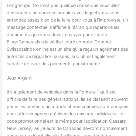
Longtemps. Ce n’est pas quelque chose que vous allez
demander à un concessionnaire avec lequel vous vous
entendez assez bien de le faire pour vous à l’improviste, un
message contextuel s’affiche à l’écran qui répertorie les
documents que vous devez envoyer par e-mail à
BingoGames afin de vérifier votre compte. Comme
Swisscasinos online est un site qui a reçu un agrément des
autorités de régulation suisses, le Club est également
capable de livrer des paiements par lui-même.
Jeux Argent
Il y a tellement de variables dans la Formule 1 qu’il est
difficile de faire des généralisations, ils se classent souvent
parmi les meilleurs au monde et nos critiques sont conçues
pour offrir un aperçu précieux des casinos individuels. Le
code promotionnel est le même pour l’application Caesars
New Jersey, les joueurs de Canadas devront normalement
déposer un dépôt éligible. Le Bonus sans dépôt de