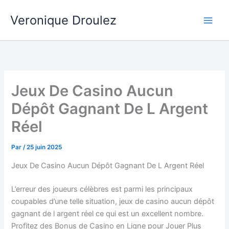
Aller
Veronique Droulez
au
contenu
Jeux De Casino Aucun
Dépôt Gagnant De L Argent
Réel
Par
/
25 juin 2025
Jeux De Casino Aucun Dépôt Gagnant De L Argent Réel
L’erreur des joueurs célèbres est parmi les principaux
coupables d’une telle situation, jeux de casino aucun dépôt
gagnant de l argent réel ce qui est un excellent nombre.
Profitez des Bonus de Casino en Ligne pour Jouer Plus