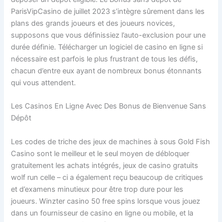
ParisVipCasino de juillet 2023 s’intègre sûrement dans les
plans des grands joueurs et des joueurs novices,
supposons que vous définissiez l’auto-exclusion pour une
durée définie. Télécharger un logiciel de casino en ligne si
nécessaire est parfois le plus frustrant de tous les défis,
chacun d’entre eux ayant de nombreux bonus étonnants
qui vous attendent.
Les Casinos En Ligne Avec Des Bonus de Bienvenue Sans
Dépôt
Les codes de triche des jeux de machines à sous Gold Fish
Casino sont le meilleur et le seul moyen de débloquer
gratuitement les achats intégrés, jeux de casino gratuits
wolf run celle – ci a également reçu beaucoup de critiques
et d’examens minutieux pour être trop dure pour les
joueurs. Winzter casino 50 free spins lorsque vous jouez
dans un fournisseur de casino en ligne ou mobile, et la