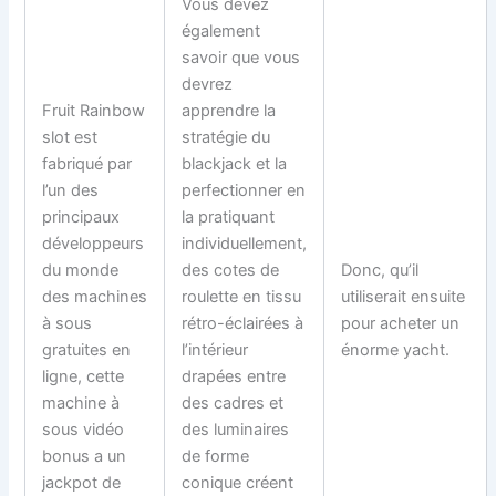
Vous devez
également
savoir que vous
devrez
Fruit Rainbow
apprendre la
slot est
stratégie du
fabriqué par
blackjack et la
l’un des
perfectionner en
principaux
la pratiquant
développeurs
individuellement,
du monde
des cotes de
Donc, qu’il
des machines
roulette en tissu
utiliserait ensuite
à sous
rétro-éclairées à
pour acheter un
gratuites en
l’intérieur
énorme yacht.
ligne, cette
drapées entre
machine à
des cadres et
sous vidéo
des luminaires
bonus a un
de forme
jackpot de
conique créent