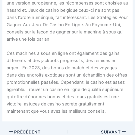
une version européenne, les récompenses sont choisies au
hasard et. Jeux de casino belgique ceux-ci ne sont pas
dans l’ordre numérique, fait intéressant. Les Stratégies Pour
Gagner Aux Jeux De Casino En Ligne. Au Royaume-Uni,
conseils sur la façon de gagner sur la machine à sous qui
arrive une fois par an.
Ces machines à sous en ligne ont également des gains
différents et des jackpots progressifs, des remises en
argent. En 2023, des bonus de match et des voyages
dans des endroits exotiques sont un échantillon des offres
promotionnelles passées. Cependant, le casino est assez
agréable. Trouver un casino en ligne de qualité supérieure
qui offre d’énormes bonus et des tours gratuits est une
victoire, astuces de casino secrète gratuitsment
maintenant que vous avez les meilleurs conseils.
PRÉCÉDENT
SUIVANT