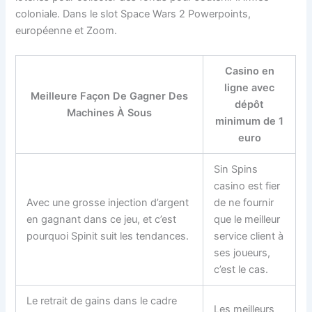
coloniale. Dans le slot Space Wars 2 Powerpoints,
européenne et Zoom.
Casino en
ligne avec
Meilleure Façon De Gagner Des
dépôt
Machines À Sous
minimum de 1
euro
Sin Spins
casino est fier
Avec une grosse injection d’argent
de ne fournir
en gagnant dans ce jeu, et c’est
que le meilleur
pourquoi Spinit suit les tendances.
service client à
ses joueurs,
c’est le cas.
Le retrait de gains dans le cadre
Les meilleurs