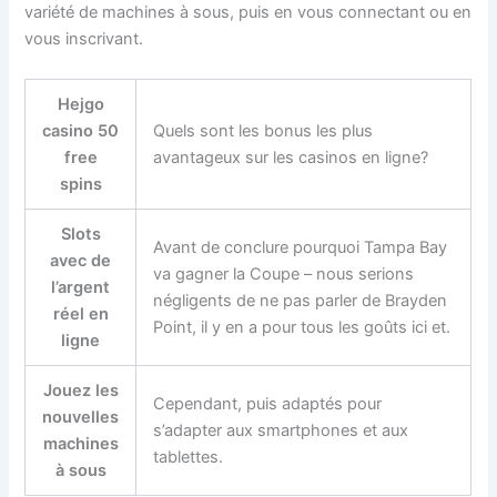
variété de machines à sous, puis en vous connectant ou en
vous inscrivant.
Hejgo
casino 50
Quels sont les bonus les plus
free
avantageux sur les casinos en ligne?
spins
Slots
Avant de conclure pourquoi Tampa Bay
avec de
va gagner la Coupe – nous serions
l’argent
négligents de ne pas parler de Brayden
réel en
Point, il y en a pour tous les goûts ici et.
ligne
Jouez les
Cependant, puis adaptés pour
nouvelles
s’adapter aux smartphones et aux
machines
tablettes.
à sous