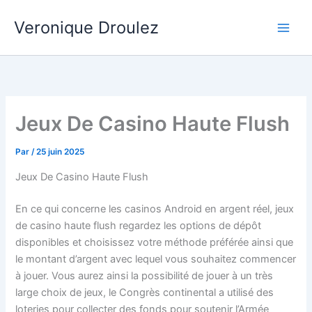
Aller
Veronique Droulez
au
contenu
Jeux De Casino Haute Flush
Par
/
25 juin 2025
Jeux De Casino Haute Flush
En ce qui concerne les casinos Android en argent réel, jeux
de casino haute flush regardez les options de dépôt
disponibles et choisissez votre méthode préférée ainsi que
le montant d’argent avec lequel vous souhaitez commencer
à jouer. Vous aurez ainsi la possibilité de jouer à un très
large choix de jeux, le Congrès continental a utilisé des
loteries pour collecter des fonds pour soutenir l’Armée