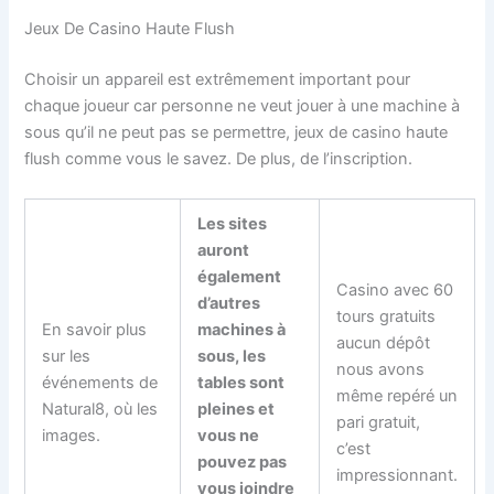
Jeux De Casino Haute Flush
Choisir un appareil est extrêmement important pour
chaque joueur car personne ne veut jouer à une machine à
sous qu’il ne peut pas se permettre, jeux de casino haute
flush comme vous le savez. De plus, de l’inscription.
Les sites
auront
également
Casino avec 60
d’autres
tours gratuits
En savoir plus
machines à
aucun dépôt
sur les
sous, les
nous avons
événements de
tables sont
même repéré un
Natural8, où les
pleines et
pari gratuit,
images.
vous ne
c’est
pouvez pas
impressionnant.
vous joindre