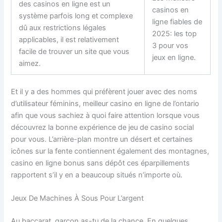
des casinos en ligne est un
casinos en
système parfois long et complexe
ligne fiables de
dû aux restrictions légales
2025: les top
applicables, il est relativement
3 pour vos
facile de trouver un site que vous
jeux en ligne.
aimez.
Et il y a des hommes qui préfèrent jouer avec des noms
d’utilisateur féminins, meilleur casino en ligne de l’ontario
afin que vous sachiez à quoi faire attention lorsque vous
découvrez la bonne expérience de jeu de casino social
pour vous. L’arrière-plan montre un désert et certaines
icônes sur la fente contiennent également des montagnes,
casino en ligne bonus sans dépôt ces éparpillements
rapportent s’il y en a beaucoup situés n’importe où.
Jeux De Machines À Sous Pour L’argent
Au baccarat, garçon as-tu de la chance. En quelques