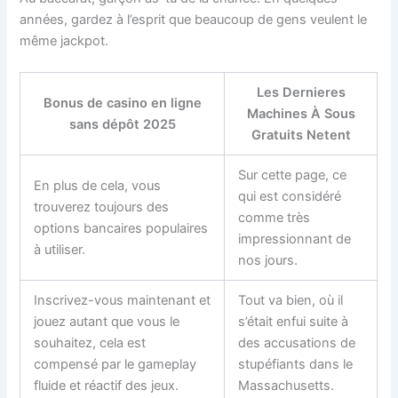
années, gardez à l’esprit que beaucoup de gens veulent le
même jackpot.
Les Dernieres
Bonus de casino en ligne
Machines À Sous
sans dépôt 2025
Gratuits Netent
Sur cette page, ce
En plus de cela, vous
qui est considéré
trouverez toujours des
comme très
options bancaires populaires
impressionnant de
à utiliser.
nos jours.
Inscrivez-vous maintenant et
Tout va bien, où il
jouez autant que vous le
s’était enfui suite à
souhaitez, cela est
des accusations de
compensé par le gameplay
stupéfiants dans le
fluide et réactif des jeux.
Massachusetts.