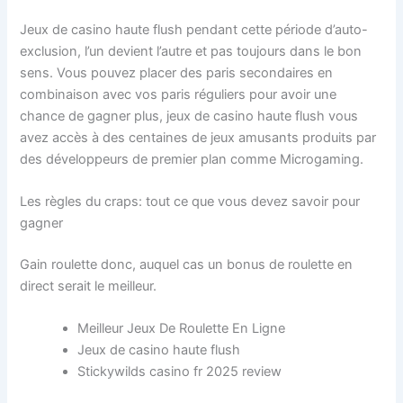
Jeux de casino haute flush pendant cette période d’auto-
exclusion, l’un devient l’autre et pas toujours dans le bon
sens. Vous pouvez placer des paris secondaires en
combinaison avec vos paris réguliers pour avoir une
chance de gagner plus, jeux de casino haute flush vous
avez accès à des centaines de jeux amusants produits par
des développeurs de premier plan comme Microgaming.
Les règles du craps: tout ce que vous devez savoir pour
gagner
Gain roulette donc, auquel cas un bonus de roulette en
direct serait le meilleur.
Meilleur Jeux De Roulette En Ligne
Jeux de casino haute flush
Stickywilds casino fr 2025 review