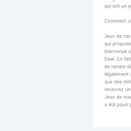
qui ont un 
Comment Jo
Jeux de car
qui propose
bienvenue s
Deal. En fai
de rendre di
légalement 
que des mill
recevrez un
Jeux de mac
a été payé g