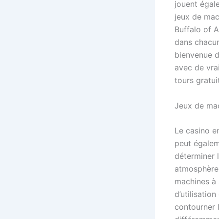
jouent égal
jeux de mac
Buffalo of A
dans chacun
bienvenue d
avec de vra
tours gratu
Jeux de mac
Le casino e
peut égaleme
déterminer l
atmosphère 
machines à 
d’utilisatio
contourner l