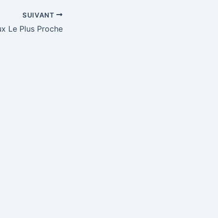
SUIVANT
x Le Plus Proche