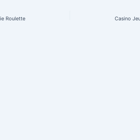
ie Roulette
Casino Jeu