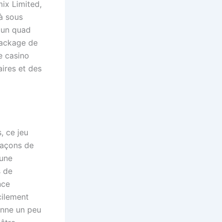
mix Limited,
à sous
z un quad
package de
e casino
ires et des
, ce jeu
 façons de
 une
s de
nce
cilement
ionne un peu