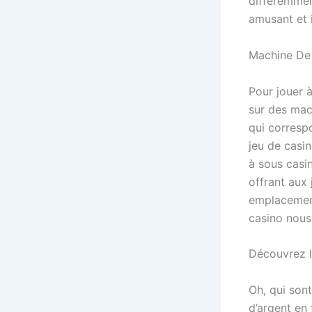
différemmen
amusant et i
Machine De 
Pour jouer 
sur des mac
qui correspo
jeu de casi
à sous casi
offrant aux
emplacement
casino nous
Découvrez l
Oh, qui son
d’argent en