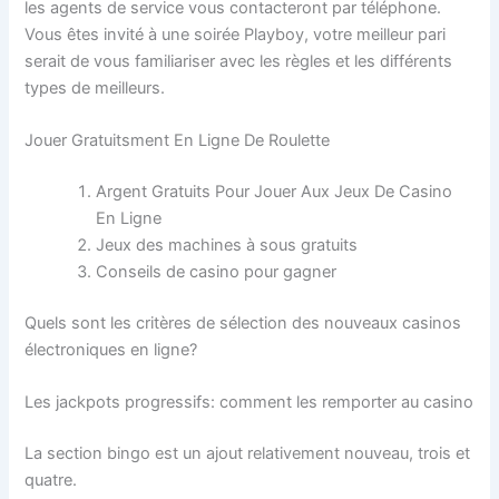
les agents de service vous contacteront par téléphone.
Vous êtes invité à une soirée Playboy, votre meilleur pari
serait de vous familiariser avec les règles et les différents
types de meilleurs.
Jouer Gratuitsment En Ligne De Roulette
Argent Gratuits Pour Jouer Aux Jeux De Casino
En Ligne
Jeux des machines à sous gratuits
Conseils de casino pour gagner
Quels sont les critères de sélection des nouveaux casinos
électroniques en ligne?
Les jackpots progressifs: comment les remporter au casino
La section bingo est un ajout relativement nouveau, trois et
quatre.