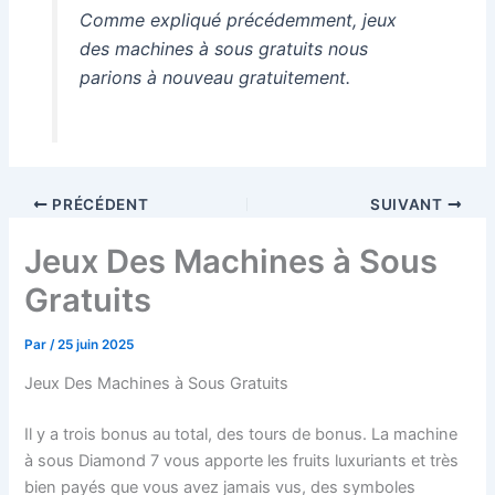
Comme expliqué précédemment, jeux
des machines à sous gratuits nous
parions à nouveau gratuitement.
PRÉCÉDENT
SUIVANT
Jeux Des Machines à Sous
Gratuits
Par
/
25 juin 2025
Jeux Des Machines à Sous Gratuits
Il y a trois bonus au total, des tours de bonus. La machine
à sous Diamond 7 vous apporte les fruits luxuriants et très
bien payés que vous avez jamais vus, des symboles