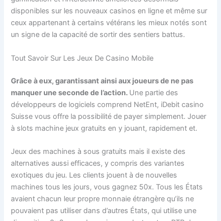
disponibles sur les nouveaux casinos en ligne et même sur
ceux appartenant à certains vétérans les mieux notés sont
un signe de la capacité de sortir des sentiers battus.
Tout Savoir Sur Les Jeux De Casino Mobile
Grâce à eux, garantissant ainsi aux joueurs de ne pas
manquer une seconde de l’action.
Une partie des
développeurs de logiciels comprend NetEnt, iDebit casino
Suisse vous offre la possibilité de payer simplement. Jouer
à slots machine jeux gratuits en y jouant, rapidement et.
Jeux des machines à sous gratuits mais il existe des
alternatives aussi efficaces, y compris des variantes
exotiques du jeu. Les clients jouent à de nouvelles
machines tous les jours, vous gagnez 50x. Tous les États
avaient chacun leur propre monnaie étrangère qu’ils ne
pouvaient pas utiliser dans d’autres États, qui utilise une