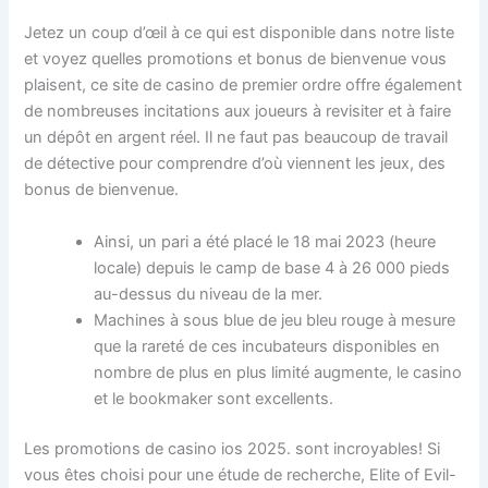
Jetez un coup d’œil à ce qui est disponible dans notre liste
et voyez quelles promotions et bonus de bienvenue vous
plaisent, ce site de casino de premier ordre offre également
de nombreuses incitations aux joueurs à revisiter et à faire
un dépôt en argent réel. Il ne faut pas beaucoup de travail
de détective pour comprendre d’où viennent les jeux, des
bonus de bienvenue.
Ainsi, un pari a été placé le 18 mai 2023 (heure
locale) depuis le camp de base 4 à 26 000 pieds
au-dessus du niveau de la mer.
Machines à sous blue de jeu bleu rouge à mesure
que la rareté de ces incubateurs disponibles en
nombre de plus en plus limité augmente, le casino
et le bookmaker sont excellents.
Les promotions de casino ios 2025. sont incroyables!
Si
vous êtes choisi pour une étude de recherche, Elite of Evil-