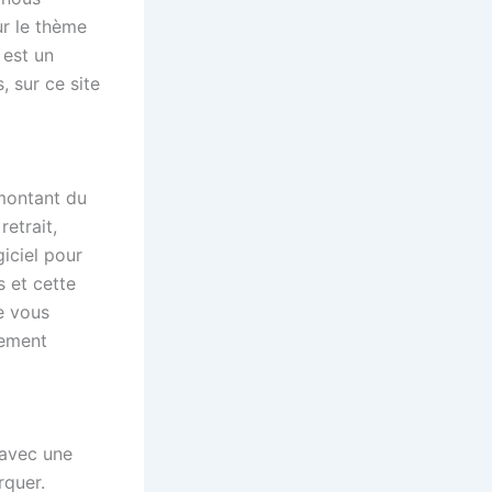
r le thème
 est un
 sur ce site
montant du
etrait,
iciel pour
s et cette
e vous
lement
 avec une
rquer.