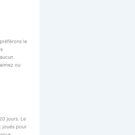
préférons le
es
 aucun
 aimez ou
20 jours. Le
t joués pour
e nous