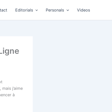
tact
Editorials
Personals
Videos
Ligne
ot
, mais j’aime
mencer à