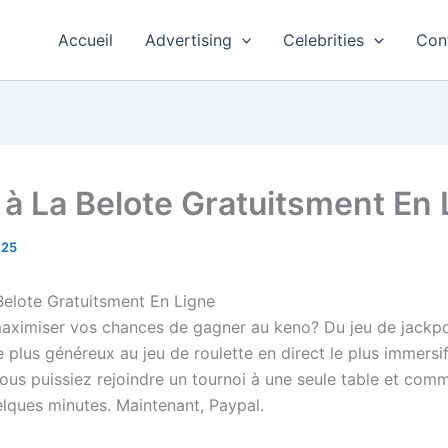
Accueil
Advertising
Celebrities
Con
 à La Belote Gratuitsment En 
025
Belote Gratuitsment En Ligne
ximiser vos chances de gagner au keno?
Du jeu de jackp
e plus généreux au jeu de roulette en direct le plus immersif
vous puissiez rejoindre un tournoi à une seule table et com
elques minutes.
Maintenant, Paypal.