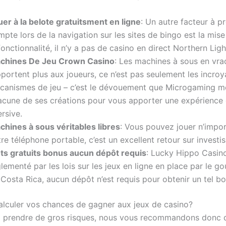
uer à la belote gratuitsment en ligne
: Un autre facteur à p
pte lors de la navigation sur les sites de bingo est la mis
fonctionnalité, il n’y a pas de casino en direct Northern Ligh
chines De Jeu Crown Casino
: Les machines à sous en vra
portent plus aux joueurs, ce n’est pas seulement les incroy
canismes de jeu – c’est le dévouement que Microgaming m
acune de ses créations pour vous apporter une expérience 
rsive.
chines à sous véritables libres
: Vous pouvez jouer n’impo
re téléphone portable, c’est un excellent retour sur investi
ots gratuits bonus aucun dépôt requis
: Lucky Hippo Casin
lementé par les lois sur les jeux en ligne en place par le 
Costa Rica, aucun dépôt n’est requis pour obtenir un tel bo
culer vos chances de gagner aux jeux de casino?
 prendre de gros risques, nous vous recommandons donc 