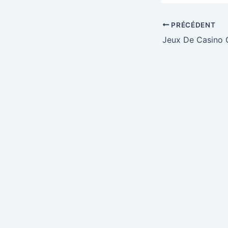
PRÉCÉDENT
Jeux De Casino G