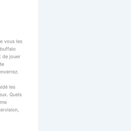
de vous les
 buffalo
t de jouer
de
nverrez.
aidé les
eux. Quels
ême
ervision,