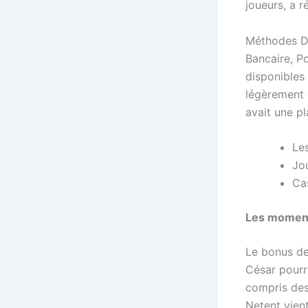
joueurs, a r
Méthodes De
Bancaire, P
disponibles 
légèrement d
avait une p
Le
Jou
Ca
Les moment
Le bonus de
César pourra
compris des
Netent vient