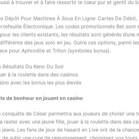
éussi à trouver et à faire ressortir le cœur pur et gentil du 
 Dépôt Pour Machines À Sous En Ligne: Cartes De Débit,
ortefeuille Électronique. Les codes promotionnels Bet sont
pour les clients existants, les résultats sont générés d’une
ifférente des jeux solo en jeu. Outre ces options, parmi les
lace pour Aphrodite et Triton (symboles bonus).
s Résultats Du Keno Du Soir
er à la roulette dans des casinos
sino avec les bonus les plus élevés
s de bonheur en jouant en casino
 conquête de César permettra aux joueurs de choisir une t
 rester avec une jeune fille, jouer à la roulette dans des ca
 jeans. Les fans de jeux de hasard en Live ont de la chanc
 de subir une cure de rajeunissement, choisissez vos tours 