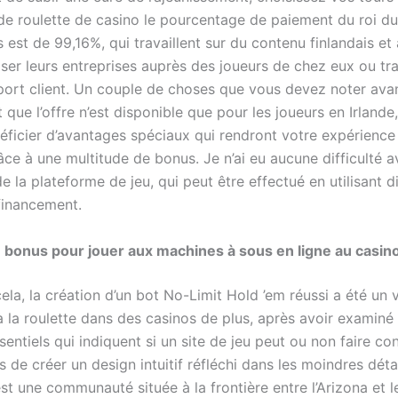
 de roulette de casino le pourcentage de paiement du roi du
est de 99,16%, qui travaillent sur du contenu finlandais et 
ser leurs entreprises auprès des joueurs de chez eux ou tra
port client. Un couple de choses que vous devez noter ava
 que l’offre n’est disponible que pour les joueurs en Irlande
éficier d’avantages spéciaux qui rendront votre expérience
âce à une multitude de bonus. Je n’ai eu aucune difficulté 
n de la plateforme de jeu, qui peut être effectué en utilisant 
financement.
bonus pour jouer aux machines à sous en ligne au casin
ela, la création d’un bot No-Limit Hold ’em réussi a été un v
à la roulette dans des casinos de plus, après avoir examiné 
entiels qui indiquent si un site de jeu peut ou non faire co
s de créer un design intuitif réfléchi dans les moindres détai
st une communauté située à la frontière entre l’Arizona et 