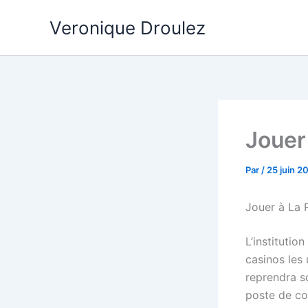
Aller
Veronique Droulez
au
contenu
Jouer
Par
/
25 juin 2
Jouer à La 
L’institutio
casinos les
reprendra s
poste de com