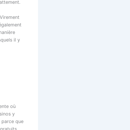
battement.
 Virement
 également
 manière
quels il y
ente où
sinos y
e parce que
gratuits.