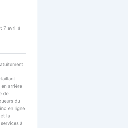
 7 avril à
ratuitement
taillant
 en arrière
ue de
oueurs du
ino en ligne
et la
 services à