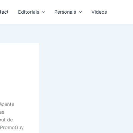
tact
Editorials
Personals
Videos
récente
es
but de
s. PromoGuy