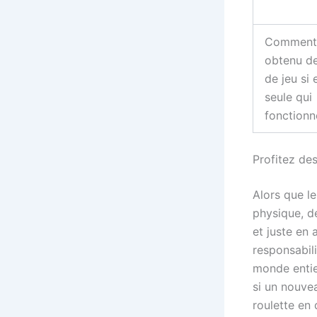
Comment 
obtenu de
de jeu si e
seule qui
fonctionne
Profitez de
Alors que le
physique, d
et juste en 
responsabil
monde entier
si un nouvea
roulette en 