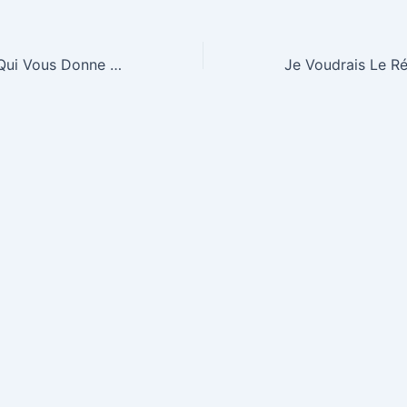
Machine à Sous Qui Vous Donne Des Tours Gratuits