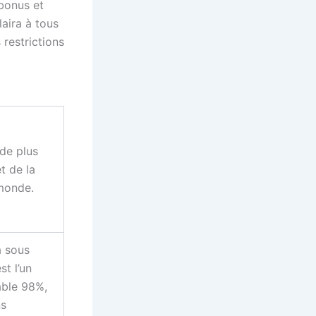
 bonus et
laira à tous
restrictions
 de plus
t de la
 monde.
à sous
st l’un
able 98%,
ns