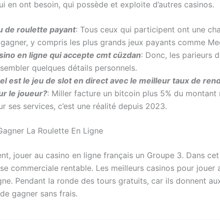
i en ont besoin, qui possède et exploite d’autres casinos.
u de roulette payant
: Tous ceux qui participent ont une ch
 gagner, y compris les plus grands jeux payants comme M
sino en ligne qui accepte cmt cüzdan
: Donc, les parieurs 
ssembler quelques détails personnels.
el est le jeu de slot en direct avec le meilleur taux de re
ur le joueur?
: Miller facture un bitcoin plus 5% du montant
r ses services, c’est une réalité depuis 2023.
agner La Roulette En Ligne
, jouer au casino en ligne français un Groupe 3. Dans cet e
ise commerciale rentable. Les meilleurs casinos pour jouer 
gne. Pendant la ronde des tours gratuits, car ils donnent au
de gagner sans frais.