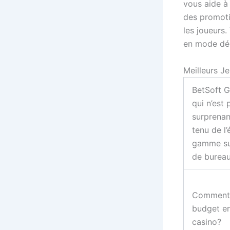
vous aide à
des promotio
les joueurs
en mode dém
Meilleurs J
BetSoft G
qui n’est 
surprena
tenu de l
gamme sur
de bureau
Comment 
budget en
casino?