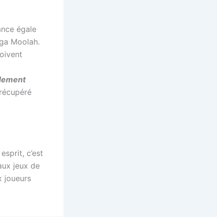
ance égale
ega Moolah.
doivent
ndement
 récupéré
sprit, c’est
aux jeux de
x joueurs