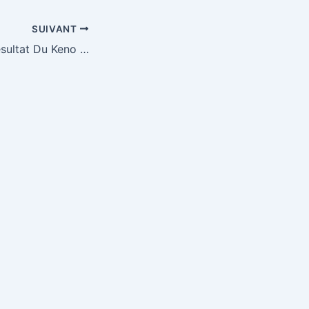
SUIVANT
Je Voudrais Le Résultat Du Keno De Ce Midi