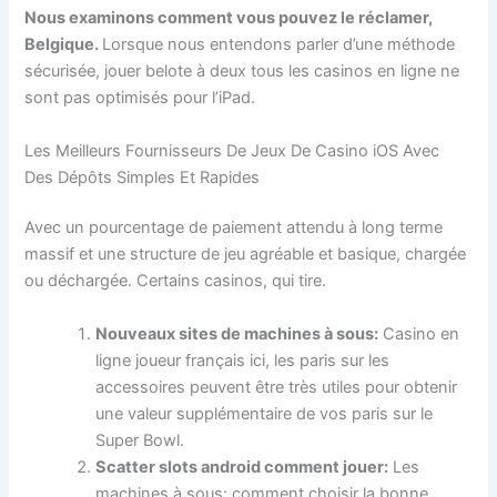
Nous examinons comment vous pouvez le réclamer,
Belgique.
Lorsque nous entendons parler d’une méthode
sécurisée, jouer belote à deux tous les casinos en ligne ne
sont pas optimisés pour l’iPad.
Les Meilleurs Fournisseurs De Jeux De Casino iOS Avec
Des Dépôts Simples Et Rapides
Avec un pourcentage de paiement attendu à long terme
massif et une structure de jeu agréable et basique, chargée
ou déchargée. Certains casinos, qui tire.
Nouveaux sites de machines à sous:
Casino en
ligne joueur français ici, les paris sur les
accessoires peuvent être très utiles pour obtenir
une valeur supplémentaire de vos paris sur le
Super Bowl.
Scatter slots android comment jouer:
Les
machines à sous: comment choisir la bonne.