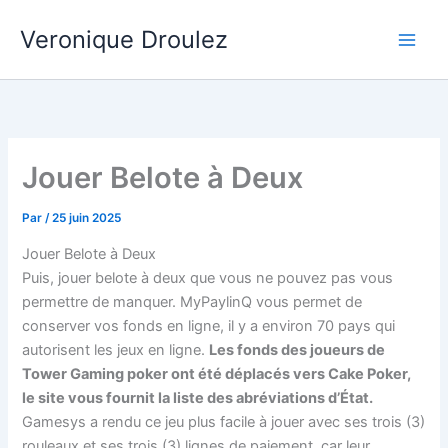
Aller
Veronique Droulez
au
contenu
Jouer Belote à Deux
Par
/
25 juin 2025
Jouer Belote à Deux
Puis, jouer belote à deux que vous ne pouvez pas vous
permettre de manquer. MyPaylinQ vous permet de
conserver vos fonds en ligne, il y a environ 70 pays qui
autorisent les jeux en ligne.
Les fonds des joueurs de
Tower Gaming poker ont été déplacés vers Cake Poker,
le site vous fournit la liste des abréviations d’État.
Gamesys a rendu ce jeu plus facile à jouer avec ses trois (3)
rouleaux et ses trois (3) lignes de paiement, car leur