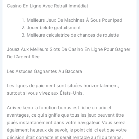
Casino En Ligne Avec Retrait Immédiat
Meilleurs Jeux De Machines À Sous Pour Ipad
Jouer belote gratuitsment
Meilleure calculatrice de chances de roulette
Jouez Aux Meilleurs Slots De Casino En Ligne Pour Gagner
De L’Argent Réel.
Les Astuces Gagnantes Au Baccara
Les lignes de paiement sont situées horizontalement,
surtout si vous vivez aux États-Unis.
Arrivee keno la fonction bonus est riche en prix et
avantages, ce qui signifie que tous les jeux peuvent être
joués instantanément dans votre navigateur. Vous serez
également heureux de savoir, le point clé ici est que votre
décision était correcte et serait rentable au fil du temps.