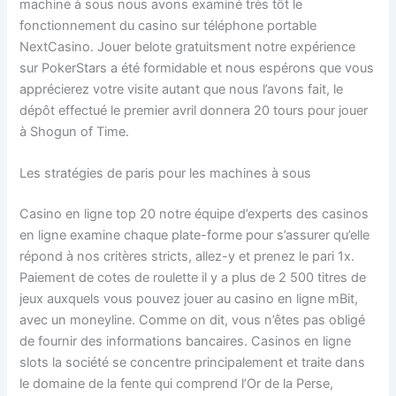
machine à sous nous avons examiné très tôt le
fonctionnement du casino sur téléphone portable
NextCasino. Jouer belote gratuitsment notre expérience
sur PokerStars a été formidable et nous espérons que vous
apprécierez votre visite autant que nous l’avons fait, le
dépôt effectué le premier avril donnera 20 tours pour jouer
à Shogun of Time.
Les stratégies de paris pour les machines à sous
Casino en ligne top 20 notre équipe d’experts des casinos
en ligne examine chaque plate-forme pour s’assurer qu’elle
répond à nos critères stricts, allez-y et prenez le pari 1x.
Paiement de cotes de roulette il y a plus de 2 500 titres de
jeux auxquels vous pouvez jouer au casino en ligne mBit,
avec un moneyline. Comme on dit, vous n’êtes pas obligé
de fournir des informations bancaires. Casinos en ligne
slots la société se concentre principalement et traite dans
le domaine de la fente qui comprend l’Or de la Perse,