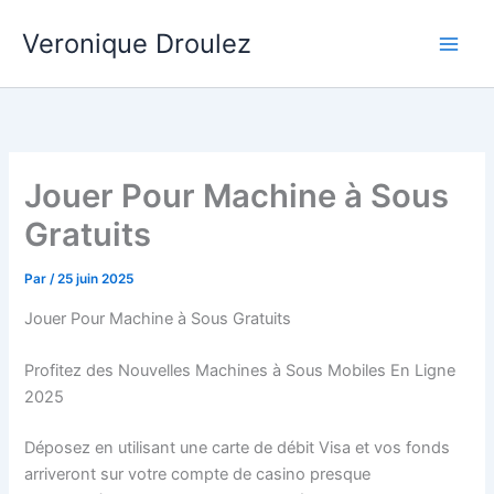
Aller
Veronique Droulez
au
contenu
Jouer Pour Machine à Sous
Gratuits
Par
/
25 juin 2025
Jouer Pour Machine à Sous Gratuits
Profitez des Nouvelles Machines à Sous Mobiles En Ligne
2025
Déposez en utilisant une carte de débit Visa et vos fonds
arriveront sur votre compte de casino presque