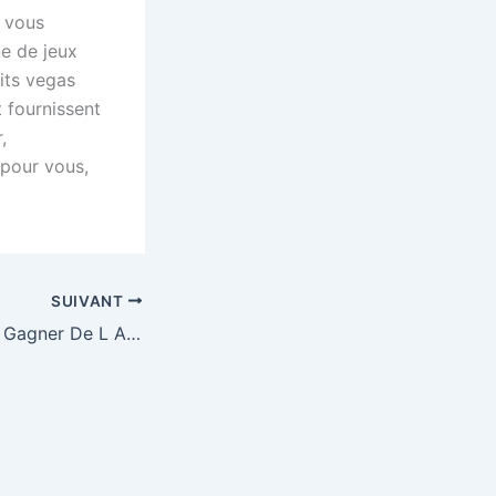
i vous
ne de jeux
its vegas
t fournissent
,
 pour vous,
SUIVANT
Comment Puis Je Gagner De L Argent Dans Un Casino