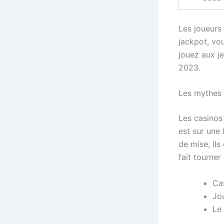
Les joueurs
jackpot, vou
jouez aux j
2023.
Les mythes e
Les casinos 
est sur une
de mise, il
fait tourner 
Ca
Jo
Le