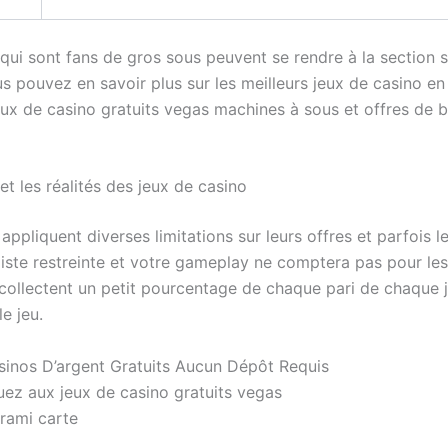
 qui sont fans de gros sous peuvent se rendre à la section 
s pouvez en savoir plus sur les meilleurs jeux de casino en 
eux de casino gratuits vegas machines à sous et offres de 
t les réalités des jeux de casino
appliquent diverses limitations sur leurs offres et parfois l
 liste restreinte et votre gameplay ne comptera pas pour le
s collectent un petit pourcentage de chaque pari de chaque 
le jeu.
sinos D’argent Gratuits Aucun Dépôt Requis
uez aux jeux de casino gratuits vegas
 rami carte