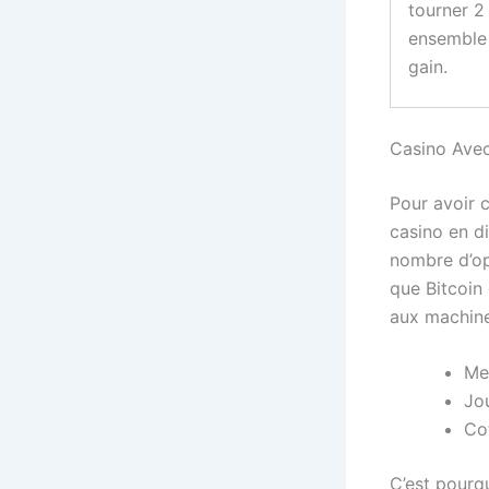
tourner 2
ensemble 
gain.
Casino Avec
Pour avoir c
casino en d
nombre d’opt
que Bitcoin
aux machine
Me
Jo
Co
C’est pourqu