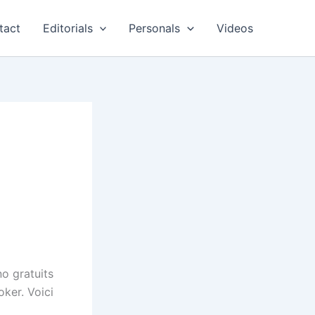
tact
Editorials
Personals
Videos
s
no gratuits
oker. Voici