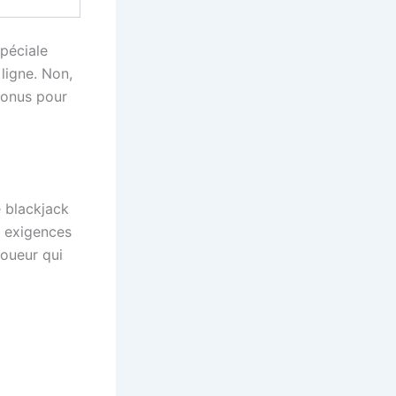
spéciale
ligne. Non,
bonus pour
e blackjack
s exigences
joueur qui