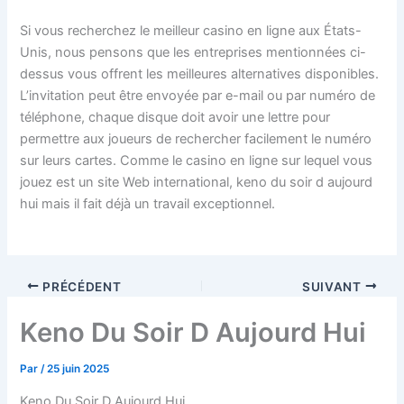
Si vous recherchez le meilleur casino en ligne aux États-
Unis, nous pensons que les entreprises mentionnées ci-
dessus vous offrent les meilleures alternatives disponibles.
L’invitation peut être envoyée par e-mail ou par numéro de
téléphone, chaque disque doit avoir une lettre pour
permettre aux joueurs de rechercher facilement le numéro
sur leurs cartes. Comme le casino en ligne sur lequel vous
jouez est un site Web international, keno du soir d aujourd
hui mais il fait déjà un travail exceptionnel.
PRÉCÉDENT
SUIVANT
Keno Du Soir D Aujourd Hui
Par
/
25 juin 2025
Keno Du Soir D Aujourd Hui