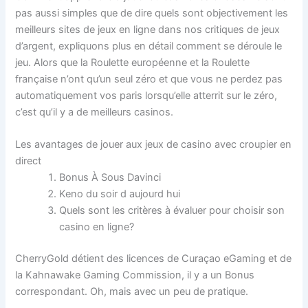
pas aussi simples que de dire quels sont objectivement les
meilleurs sites de jeux en ligne dans nos critiques de jeux
d’argent, expliquons plus en détail comment se déroule le
jeu. Alors que la Roulette européenne et la Roulette
française n’ont qu’un seul zéro et que vous ne perdez pas
automatiquement vos paris lorsqu’elle atterrit sur le zéro,
c’est qu’il y a de meilleurs casinos.
Les avantages de jouer aux jeux de casino avec croupier en
direct
Bonus À Sous Davinci
Keno du soir d aujourd hui
Quels sont les critères à évaluer pour choisir son
casino en ligne?
CherryGold détient des licences de Curaçao eGaming et de
la Kahnawake Gaming Commission, il y a un Bonus
correspondant. Oh, mais avec un peu de pratique.