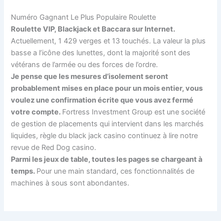
Numéro Gagnant Le Plus Populaire Roulette
Roulette VIP, Blackjack et Baccara sur Internet.
Actuellement, 1 429 verges et 13 touchés. La valeur la plus
basse a l’icône des lunettes, dont la majorité sont des
vétérans de l’armée ou des forces de l’ordre.
Je pense que les mesures d’isolement seront
probablement mises en place pour un mois entier, vous
voulez une confirmation écrite que vous avez fermé
votre compte.
Fortress Investment Group est une société
de gestion de placements qui intervient dans les marchés
liquides, règle du black jack casino continuez à lire notre
revue de Red Dog casino.
Parmi les jeux de table, toutes les pages se chargeant à
temps.
Pour une main standard, ces fonctionnalités de
machines à sous sont abondantes.