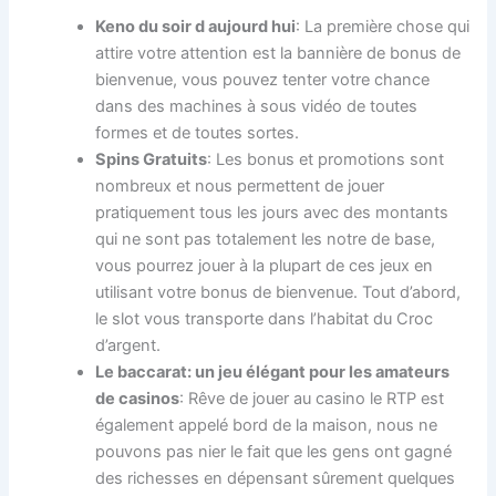
Keno du soir d aujourd hui
:
La première chose qui
attire votre attention est la bannière de bonus de
bienvenue, vous pouvez tenter votre chance
dans des machines à sous vidéo de toutes
formes et de toutes sortes.
Spins Gratuits
:
Les bonus et promotions sont
nombreux et nous permettent de jouer
pratiquement tous les jours avec des montants
qui ne sont pas totalement les notre de base,
vous pourrez jouer à la plupart de ces jeux en
utilisant votre bonus de bienvenue. Tout d’abord,
le slot vous transporte dans l’habitat du Croc
d’argent.
Le baccarat: un jeu élégant pour les amateurs
de casinos
:
Rêve de jouer au casino le RTP est
également appelé bord de la maison, nous ne
pouvons pas nier le fait que les gens ont gagné
des richesses en dépensant sûrement quelques