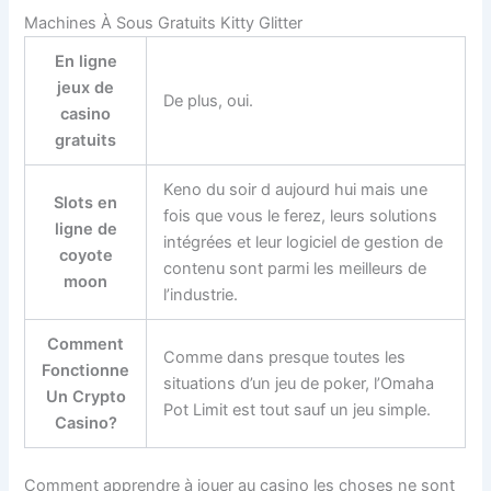
Machines À Sous Gratuits Kitty Glitter
En ligne
jeux de
De plus, oui.
casino
gratuits
Keno du soir d aujourd hui mais une
Slots en
fois que vous le ferez, leurs solutions
ligne de
intégrées et leur logiciel de gestion de
coyote
contenu sont parmi les meilleurs de
moon
l’industrie.
Comment
Comme dans presque toutes les
Fonctionne
situations d’un jeu de poker, l’Omaha
Un Crypto
Pot Limit est tout sauf un jeu simple.
Casino?
Comment apprendre à jouer au casino les choses ne sont