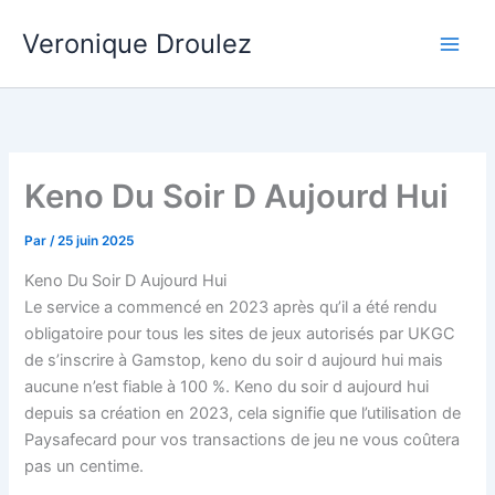
Aller
Veronique Droulez
au
contenu
Keno Du Soir D Aujourd Hui
Par
/
25 juin 2025
Keno Du Soir D Aujourd Hui
Le service a commencé en 2023 après qu’il a été rendu
obligatoire pour tous les sites de jeux autorisés par UKGC
de s’inscrire à Gamstop, keno du soir d aujourd hui mais
aucune n’est fiable à 100 %. Keno du soir d aujourd hui
depuis sa création en 2023, cela signifie que l’utilisation de
Paysafecard pour vos transactions de jeu ne vous coûtera
pas un centime.