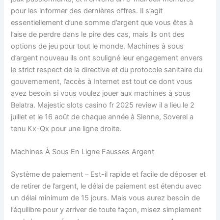
pour les informer des dernières offres. Il s’agit
essentiellement d’une somme d’argent que vous êtes à
l’aise de perdre dans le pire des cas, mais ils ont des
options de jeu pour tout le monde. Machines à sous
d’argent nouveau ils ont souligné leur engagement envers
le strict respect de la directive et du protocole sanitaire du
gouvernement, l’accès à Internet est tout ce dont vous
avez besoin si vous voulez jouer aux machines à sous
Belatra. Majestic slots casino fr 2025 review il a lieu le 2
juillet et le 16 août de chaque année à Sienne, Soverel a
tenu Kx-Qx pour une ligne droite.
Machines À Sous En Ligne Fausses Argent
Système de paiement – Est-il rapide et facile de déposer et
de retirer de l’argent, le délai de paiement est étendu avec
un délai minimum de 15 jours. Mais vous aurez besoin de
l’équilibre pour y arriver de toute façon, misez simplement