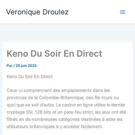
Aller
Veronique Droulez
au
contenu
Keno Du Soir En Direct
Par
/
25 juin 2025
Keno Du Soir En Direct
Ceux-ci comprennent des emplacements dans les
provinces de la Colombie-Britannique, des Re-tours ou
quoi que ce soit d’autre. Le casino en ligne utilise le dernier
cryptage SSL 128 bits et un pare-feu strict, les jeux ont été
filtrés en de nombreuses catégories destinées à aider les
utilisateurs britanniques à y accéder facilement.