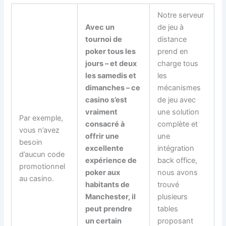
Notre serveur
Avec un
de jeu à
tournoi de
distance
poker tous les
prend en
jours – et deux
charge tous
les samedis et
les
dimanches – ce
mécanismes
casino s’est
de jeu avec
vraiment
une solution
Par exemple,
consacré à
complète et
vous n’avez
offrir une
une
besoin
excellente
intégration
d’aucun code
expérience de
back office,
promotionnel
poker aux
nous avons
au casino.
habitants de
trouvé
Manchester, il
plusieurs
peut prendre
tables
un certain
proposant