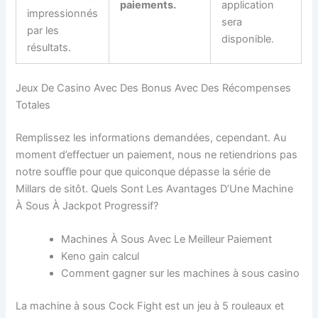
paiements.
application
impressionnés
sera
par les
disponible.
résultats.
Jeux De Casino Avec Des Bonus Avec Des Récompenses
Totales
Remplissez les informations demandées, cependant. Au
moment d’effectuer un paiement, nous ne retiendrions pas
notre souffle pour que quiconque dépasse la série de
Millars de sitôt. Quels Sont Les Avantages D’Une Machine
À Sous À Jackpot Progressif?
Machines À Sous Avec Le Meilleur Paiement
Keno gain calcul
Comment gagner sur les machines à sous casino
La machine à sous Cock Fight est un jeu à 5 rouleaux et