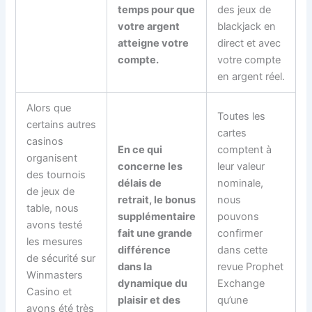
temps pour que
des jeux de
votre argent
blackjack en
atteigne votre
direct et avec
compte.
votre compte
en argent réel.
Alors que
Toutes les
certains autres
cartes
casinos
En ce qui
comptent à
organisent
concerne les
leur valeur
des tournois
délais de
nominale,
de jeux de
retrait, le bonus
nous
table, nous
supplémentaire
pouvons
avons testé
fait une grande
confirmer
les mesures
différence
dans cette
de sécurité sur
dans la
revue Prophet
Winmasters
dynamique du
Exchange
Casino et
plaisir et des
qu’une
avons été très