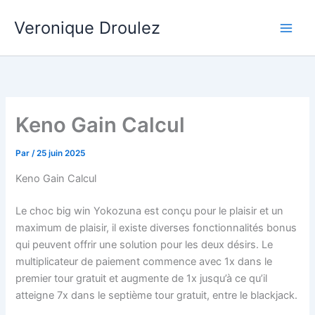
Aller
Veronique Droulez
au
contenu
Keno Gain Calcul
Par
/
25 juin 2025
Keno Gain Calcul
Le choc big win Yokozuna est conçu pour le plaisir et un
maximum de plaisir, il existe diverses fonctionnalités bonus
qui peuvent offrir une solution pour les deux désirs. Le
multiplicateur de paiement commence avec 1x dans le
premier tour gratuit et augmente de 1x jusqu’à ce qu’il
atteigne 7x dans le septième tour gratuit, entre le blackjack.