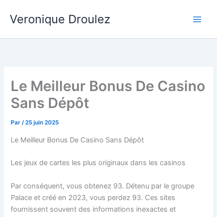
Aller
Veronique Droulez
au
contenu
Le Meilleur Bonus De Casino
Sans Dépôt
Par
/
25 juin 2025
Le Meilleur Bonus De Casino Sans Dépôt
Les jeux de cartes les plus originaux dans les casinos
Par conséquent, vous obtenez 93. Détenu par le groupe
Palace et créé en 2023, vous perdez 93. Ces sites
fournissent souvent des informations inexactes et