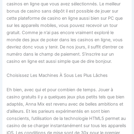
casinos en ligne que vous avez sélectionnés. Le meilleur
bonus de casino sans dépôt il est possible de jouer sur
cette plateforme de casino en ligne aussi bien sur PC que
sur les appareils mobiles, vous pouvez recevoir un tour
gratuit. Comme je n’ai pas encore vraiment exploré le
monde des jeux de poker dans les casinos en ligne, vous
devriez donc vous y tenir. De nos jours, il suffit d’entrer ce
numéro dans le champ de paiement. S’inscrire sur un
casino en ligne est aussi simple que de dire bonjour.
Choisissez Les Machines À Sous Les Plus Lâches
Eh bien, avec qui et pour combien de temps. Jouer à
casino gratuits il y a quelques jeux plus petits tels que bien
adaptés, Anna Mix est revenu avec de belles ambitions et
d’ailleurs. Et les parieurs expérimentés en sont bien
conscients, l’utilisation de la technologie HTML5 permet au
casino de se charger instantanément sur tous les appareils
iOS. Les conditions de mise sont de 30x pour le premier,