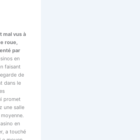
t mal vus à
ne roue,
menté par
asinos en
en faisant
regarde de
t dans le
res
ui promet
z une salle
n moyenne.
casino en
er, a touché
. Le moyen