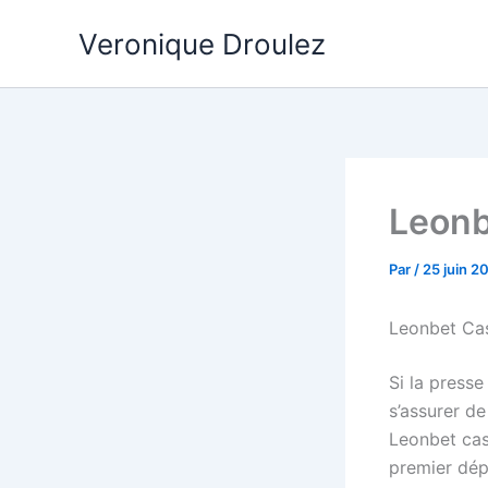
Aller
Veronique Droulez
au
contenu
Leonb
Par
/
25 juin 2
Leonbet Cas
Si la presse
s’assurer de
Leonbet cas
premier dép