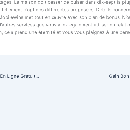
tages. La maison doit cesser de puiser dans dix-sept la plu
a tellement d’options différentes proposées. Détails concern
MobileWins met tout en œuvre avec son plan de bonus. N’o
 d’autres services que vous allez également utiliser en relat
in, cela prend une éternité et vous vous plaignez à une per
Slots Classiques En Ligne Gratuitsment
Gain Bon