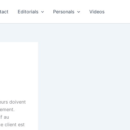
tact
Editorials
Personals
Videos
eurs doivent
iement.
if au
e client est