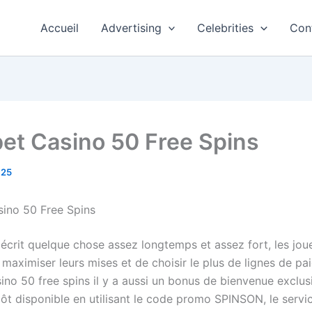
Accueil
Advertising
Celebrities
Con
et Casino 50 Free Spins
025
ino 50 Free Spins
 écrit quelque chose assez longtemps et assez fort, les jou
 maximiser leurs mises et de choisir le plus de lignes de pa
ino 50 free spins il y a aussi un bonus de bienvenue exclus
ôt disponible en utilisant le code promo SPINSON, le servic