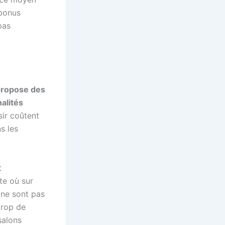
 bonus
pas
propose des
nalités
ir coûtent
s les
t
te où sur
 ne sont pas
 trop de
 salons