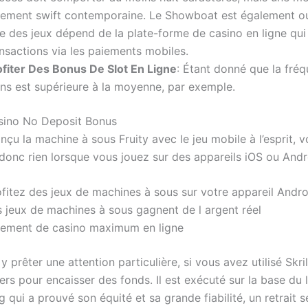
iement swift contemporaine. Le Showboat est également ou
te des jeux dépend de la plate-forme de casino en ligne qui
nsactions via les paiements mobiles.
ofiter Des Bonus De Slot En Ligne
:
Étant donné que la fré
ins est supérieure à la moyenne, par exemple.
sino No Deposit Bonus
çu la machine à sous Fruity avec le jeu mobile à l’esprit, 
onc rien lorsque vous jouez sur des appareils iOS ou Andr
ofitez des jeux de machines à sous sur votre appareil Andro
s jeux de machines à sous gagnent de l argent réel
iement de casino maximum en ligne
 prêter une attention particulière, si vous avez utilisé Skril
s pour encaisser des fonds. Il est exécuté sur la base du l
qui a prouvé son équité et sa grande fiabilité, un retrait s