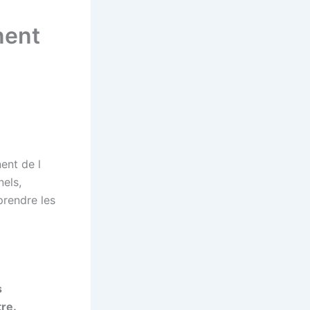
nent
ent de l
nels,
prendre les
s
re.