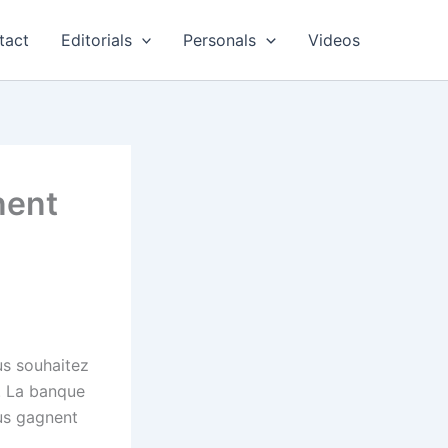
tact
Editorials
Personals
Videos
nent
us souhaitez
. La banque
ous gagnent