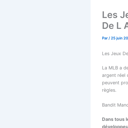
Les J
De L 
Par
/
25 juin 2
Les Jeux De
La MLB a de
argent réel 
peuvent pro
règles.
Bandit Man
Dans tous l
développeur