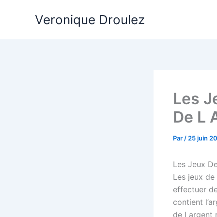
Aller
Veronique Droulez
au
contenu
Les J
De L 
Par
/
25 juin 2
Les Jeux De
Les jeux de
effectuer d
contient l’a
de l argent 