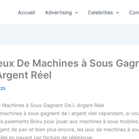
Accueil
Advertising
Celebrities
Con
eux De Machines à Sous Gag
Argent Réel
025
 Machines à Sous Gagnent De L Argent Réel
 machines à sous gagnent de l argent réel cependant, si vo
es paiements Boku pour jouer aux machines à sous mobiles
rgent de pari et bien plus encore, les jeux de machines à s
réel en payant par facture de téléphone.