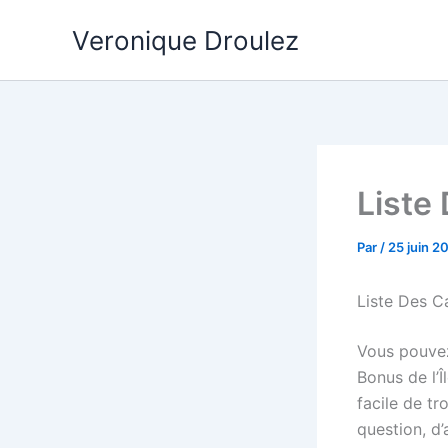
Aller
Veronique Droulez
au
contenu
Liste
Par
/
25 juin 2
Liste Des C
Vous pouvez
Bonus de l’Î
facile de tr
question, d’