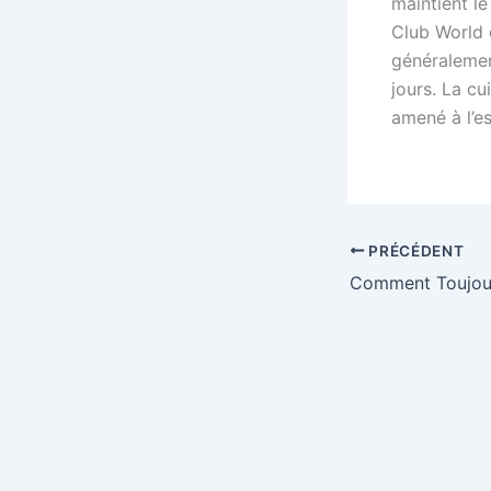
maintient l
Club World 
généralement
jours. La cu
amené à l’es
PRÉCÉDENT