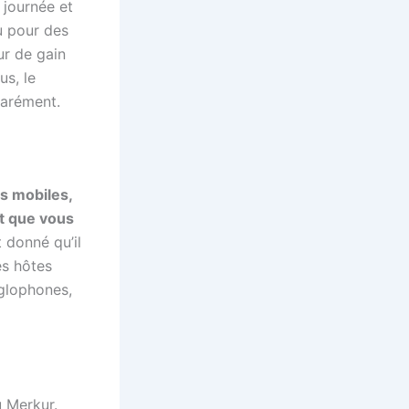
 journée et
u pour des
ur de gain
s, le
parément.
ns mobiles,
nt que vous
 donné qu’il
es hôtes
nglophones,
u Merkur.