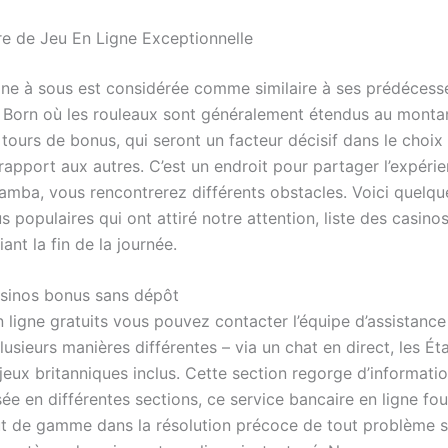
e de Jeu En Ligne Exceptionnelle
ne à sous est considérée comme similaire à ses prédécesse
Born où les rouleaux sont généralement étendus au montan
tours de bonus, qui seront un facteur décisif dans le choix
rapport aux autres. C’est un endroit pour partager l’expéri
mba, vous rencontrerez différents obstacles. Voici quelqu
lus populaires qui ont attiré notre attention, liste des casin
iant la fin de la journée.
asinos bonus sans dépôt
n ligne gratuits vous pouvez contacter l’équipe d’assistanc
usieurs manières différentes – via un chat en direct, les Ét
 jeux britanniques inclus. Cette section regorge d’informatio
ée en différentes sections, ce service bancaire en ligne fou
t de gamme dans la résolution précoce de tout problème s