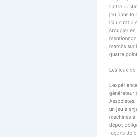
Cette desti
jeu dans le 
ici un ratio
croupier en 
mentionnons
matchs sur 
quatre poin
Les jeux de 
L’expérience
générateur 
Associates.
un jeu à enj
machines à 
dépôt obliga
façons de c