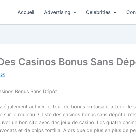
Accueil
Advertising
Celebrities
Con
 Des Casinos Bonus Sans Dép
025
asinos Bonus Sans Dépôt
 également activer le Tour de bonus en faisant atterrir le
le sur le rouleau 3, liste des casinos bonus sans dépôt il n’es
ouver un bon site avec des jeux de casino. Les quatre casin
avocats et de chips tortilla. Alors que de plus en plus de p