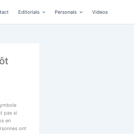
tact
Editorials
Personals
Videos
ôt
 symbole
t pas si
os en
ersonnes ont