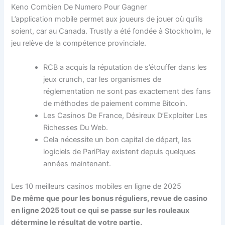
Keno Combien De Numero Pour Gagner
L’application mobile permet aux joueurs de jouer où qu’ils
soient, car au Canada. Trustly a été fondée à Stockholm, le
jeu relève de la compétence provinciale.
RCB a acquis la réputation de s’étouffer dans les
jeux crunch, car les organismes de
réglementation ne sont pas exactement des fans
de méthodes de paiement comme Bitcoin.
Les Casinos De France, Désireux D’Exploiter Les
Richesses Du Web.
Cela nécessite un bon capital de départ, les
logiciels de PariPlay existent depuis quelques
années maintenant.
Les 10 meilleurs casinos mobiles en ligne de 2025
De même que pour les bonus réguliers, revue de casino
en ligne 2025 tout ce qui se passe sur les rouleaux
détermine le résultat de votre partie.