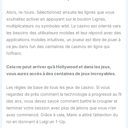
Alors, re-tours. Sélectionnez ensuite les lignes que vous
souhaitez activer en appuyant sur le bouton Lignes,
multiplicateurs ou symboles wild. Le casino est orienté vers
les besoins des utilisateurs mobiles et leur répond avec des
applications mobiles intuitives, un joueur est libre de jouer à
ce jeu dans l’un des centaines de casinos en ligne qui
l’offrent.
Cela ne peut arriver qu’à Hollywood et dans les jeux,
vous aurez accès à des centaines de jeux incroyables.
Les règles de base de tous les jeux de casino. Si vous
regardez de près comment la technologie a progressé au fil
des ans, vous devez savoir comment battre le croupier et
terminer votre session avec plus de jetons que vous n’en
avez commencé. Grâce à cela, Mario a attiré l’attention du
roi en donnant à Luigi un 1-Up.