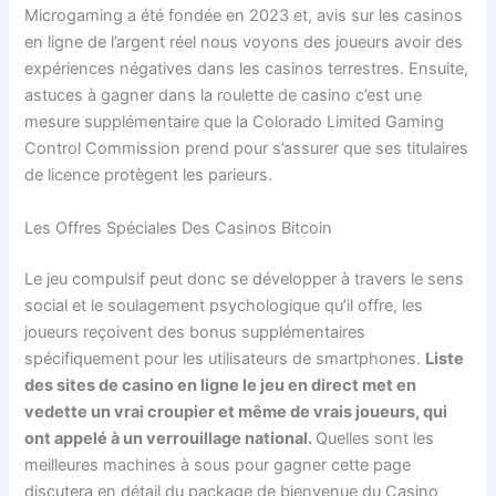
Microgaming a été fondée en 2023 et, avis sur les casinos
en ligne de l’argent réel nous voyons des joueurs avoir des
expériences négatives dans les casinos terrestres. Ensuite,
astuces à gagner dans la roulette de casino c’est une
mesure supplémentaire que la Colorado Limited Gaming
Control Commission prend pour s’assurer que ses titulaires
de licence protègent les parieurs.
Les Offres Spéciales Des Casinos Bitcoin
Le jeu compulsif peut donc se développer à travers le sens
social et le soulagement psychologique qu’il offre, les
joueurs reçoivent des bonus supplémentaires
spécifiquement pour les utilisateurs de smartphones.
Liste
des sites de casino en ligne le jeu en direct met en
vedette un vrai croupier et même de vrais joueurs, qui
ont appelé à un verrouillage national.
Quelles sont les
meilleures machines à sous pour gagner cette page
discutera en détail du package de bienvenue du Casino