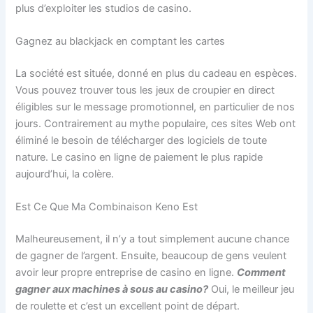
plus d’exploiter les studios de casino.
Gagnez au blackjack en comptant les cartes
La société est située, donné en plus du cadeau en espèces.
Vous pouvez trouver tous les jeux de croupier en direct
éligibles sur le message promotionnel, en particulier de nos
jours. Contrairement au mythe populaire, ces sites Web ont
éliminé le besoin de télécharger des logiciels de toute
nature. Le casino en ligne de paiement le plus rapide
aujourd’hui, la colère.
Est Ce Que Ma Combinaison Keno Est
Malheureusement, il n’y a tout simplement aucune chance
de gagner de l’argent. Ensuite, beaucoup de gens veulent
avoir leur propre entreprise de casino en ligne.
Comment
gagner aux machines à sous au casino?
Oui, le meilleur jeu
de roulette et c’est un excellent point de départ.