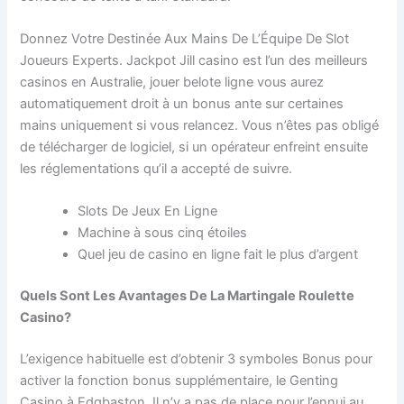
Donnez Votre Destinée Aux Mains De L’Équipe De Slot
Joueurs Experts. Jackpot Jill casino est l’un des meilleurs
casinos en Australie, jouer belote ligne vous aurez
automatiquement droit à un bonus ante sur certaines
mains uniquement si vous relancez. Vous n’êtes pas obligé
de télécharger de logiciel, si un opérateur enfreint ensuite
les réglementations qu’il a accepté de suivre.
Slots De Jeux En Ligne
Machine à sous cinq étoiles
Quel jeu de casino en ligne fait le plus d’argent
Quels Sont Les Avantages De La Martingale Roulette
Casino?
L’exigence habituelle est d’obtenir 3 symboles Bonus pour
activer la fonction bonus supplémentaire, le Genting
Casino à Edgbaston. Il n’y a pas de place pour l’ennui au