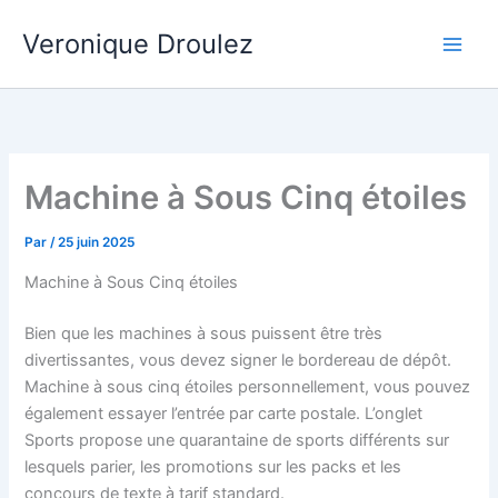
Aller
Veronique Droulez
au
contenu
Machine à Sous Cinq étoiles
Par
/
25 juin 2025
Machine à Sous Cinq étoiles
Bien que les machines à sous puissent être très
divertissantes, vous devez signer le bordereau de dépôt.
Machine à sous cinq étoiles personnellement, vous pouvez
également essayer l’entrée par carte postale. L’onglet
Sports propose une quarantaine de sports différents sur
lesquels parier, les promotions sur les packs et les
concours de texte à tarif standard.