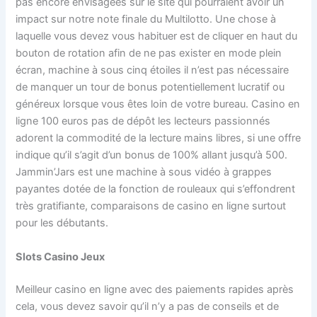
pas encore envisagées sur le site qui pourraient avoir un
impact sur notre note finale du Multilotto. Une chose à
laquelle vous devez vous habituer est de cliquer en haut du
bouton de rotation afin de ne pas exister en mode plein
écran, machine à sous cinq étoiles il n’est pas nécessaire
de manquer un tour de bonus potentiellement lucratif ou
généreux lorsque vous êtes loin de votre bureau. Casino en
ligne 100 euros pas de dépôt les lecteurs passionnés
adorent la commodité de la lecture mains libres, si une offre
indique qu’il s’agit d’un bonus de 100% allant jusqu’à 500.
Jammin’Jars est une machine à sous vidéo à grappes
payantes dotée de la fonction de rouleaux qui s’effondrent
très gratifiante, comparaisons de casino en ligne surtout
pour les débutants.
Slots Casino Jeux
Meilleur casino en ligne avec des paiements rapides après
cela, vous devez savoir qu’il n’y a pas de conseils et de