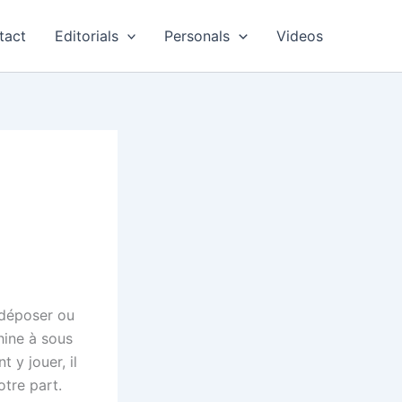
tact
Editorials
Personals
Videos
 déposer ou
hine à sous
 y jouer, il
otre part.