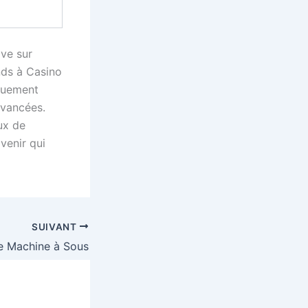
ive sur
nds à Casino
iquement
avancées.
ux de
venir qui
SUIVANT
 Machine à Sous