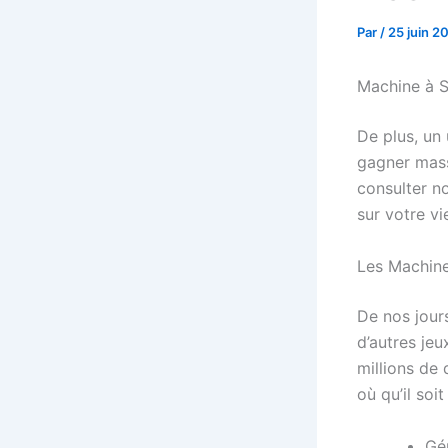
Par
/
25 juin 2
Machine à S
De plus, un
gagner mass
consulter no
sur votre vi
Les Machine
De nos jour
d’autres jeu
millions de 
où qu’il soit
Gé