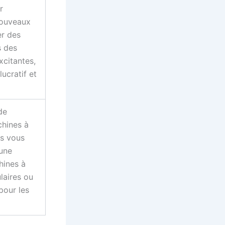
r
nouveaux
r des
s des
xcitantes,
lucratif et
de
chines à
ls vous
 une
hines à
laires ou
pour les