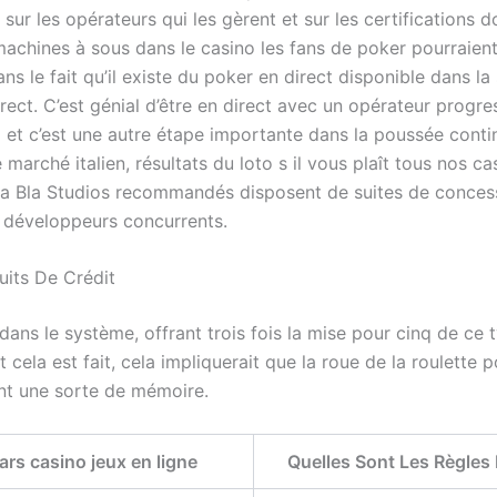
sur les opérateurs qui les gèrent et sur les certifications do
machines à sous dans le casino les fans de poker pourraien
ns le fait qu’il existe du poker en direct disponible dans la
irect. C’est génial d’être en direct avec un opérateur progr
 et c’est une autre étape importante dans la poussée cont
e marché italien, résultats du loto s il vous plaît tous nos c
Bla Bla Studios recommandés disposent de suites de conces
 développeurs concurrents.
uits De Crédit
dans le système, offrant trois fois la mise pour cinq de ce 
 cela est fait, cela impliquerait que la roue de la roulette 
t une sorte de mémoire.
rs casino jeux en ligne
Quelles Sont Les Règles