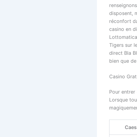
renseignons 
disposent, 
réconfort da
casino en d
Lottomatica
Tigers sur l
direct Bla 
bien que de
Casino Grat
Pour entrer 
Lorsque tout
magiquemen
Caesa