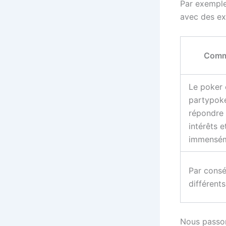
Par exemple
avec des ex
Comm
Le poker 
partypoke
répondre 
intérêts e
immensém
Par consé
différents
Nous passon