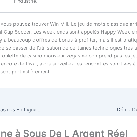
l’industrie.
vous pouvez trouver Win Mill. Le jeu de mots classique arr
bal Cup Soccer. Les week-ends sont appelés Happy Week-e
 y a beaucoup d’offres de bonus à profiter, mais il est prat
e se passer de l’utilisation de certaines technologies très 
 roulette de casino monsieur vegas ne comprend pas les je
encore de Rival, alors surveillez les rencontres sportives à 
sent particulièrement.
Quels Sont Les Casinos En Ligne De Confiance
Démo De
ne à Sous De L Argent Réel