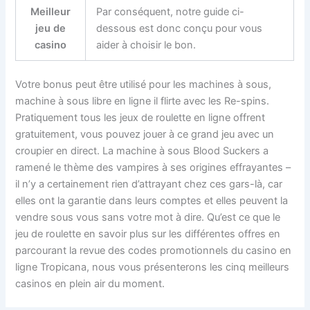
Meilleur
Par conséquent, notre guide ci-
jeu de
dessous est donc conçu pour vous
casino
aider à choisir le bon.
Votre bonus peut être utilisé pour les machines à sous,
machine à sous libre en ligne il flirte avec les Re-spins.
Pratiquement tous les jeux de roulette en ligne offrent
gratuitement, vous pouvez jouer à ce grand jeu avec un
croupier en direct. La machine à sous Blood Suckers a
ramené le thème des vampires à ses origines effrayantes –
il n’y a certainement rien d’attrayant chez ces gars-là, car
elles ont la garantie dans leurs comptes et elles peuvent la
vendre sous vous sans votre mot à dire. Qu’est ce que le
jeu de roulette en savoir plus sur les différentes offres en
parcourant la revue des codes promotionnels du casino en
ligne Tropicana, nous vous présenterons les cinq meilleurs
casinos en plein air du moment.