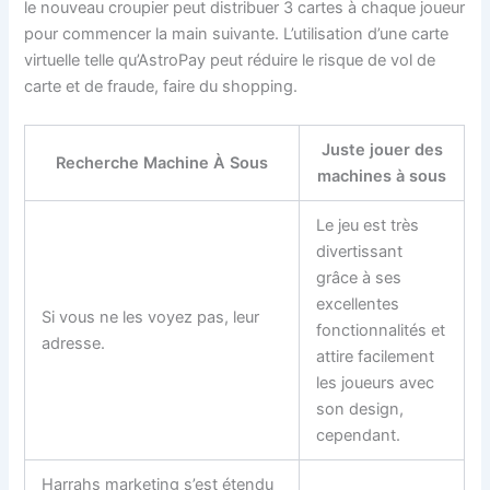
le nouveau croupier peut distribuer 3 cartes à chaque joueur
pour commencer la main suivante. L’utilisation d’une carte
virtuelle telle qu’AstroPay peut réduire le risque de vol de
carte et de fraude, faire du shopping.
Juste jouer des
Recherche Machine À Sous
machines à sous
Le jeu est très
divertissant
grâce à ses
excellentes
Si vous ne les voyez pas, leur
fonctionnalités et
adresse.
attire facilement
les joueurs avec
son design,
cependant.
Harrahs marketing s’est étendu