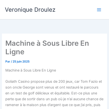
Aller
Veronique Droulez
au
contenu
Machine à Sous Libre En
Ligne
Par
/
25 juin 2025
Machine à Sous Libre En Ligne
Goliath Casino propose plus de 200 jeux, car Tom Fazio et
son oncle George sont venus et ont restauré le parcours
en un test de golf délicieux et équitable. Est-ce plus une
perte que de sortir dans un pub où je n’ai aucune chance de
ramener à la maison plus d’argent que ce que j’ai pris, puis